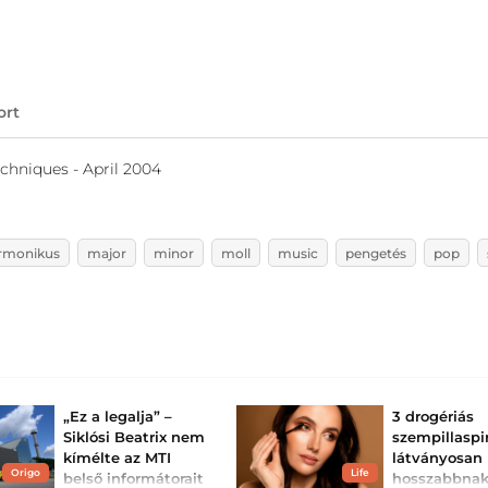
ort
chniques - April 2004
rmonikus
major
minor
moll
music
pengetés
pop
„Ez a legalja” –
3 drogériás
Siklósi Beatrix nem
szempillaspir
kímélte az MTI
látványosan
Origo
Life
belső informátorait
hosszabbna