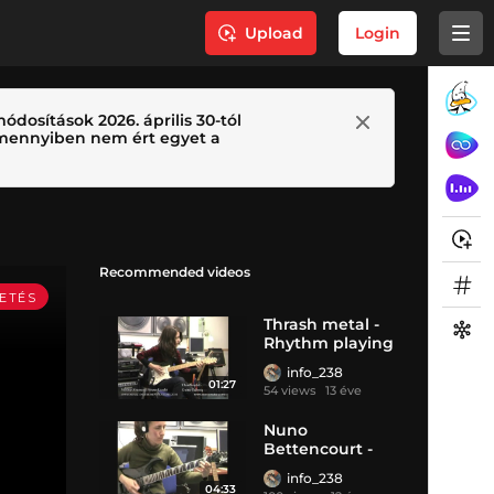
Upload
Login
ódosítások 2026. április 30-tól
 Amennyiben nem ért egyet a
Recommended videos
Thrash metal -
Rhythm playing
info_238
01:27
54 views
13 éve
Nuno
Bettencourt -
Midnight
info_238
express - cover
04:33