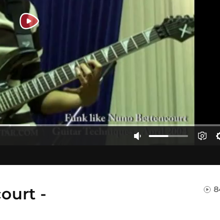
ourt -
8