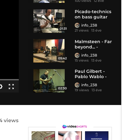
100 views
12 éve
Picado-technics
on bass guitar
info_238
01:31
21 views
13 éve
Malmsteen - Far
beyond... -
Szalók Márton
info_238
05:42
15 views
13 éve
Paul Gilbert -
Pablo Wablo -
Fonyó Ádám
info_238
02:30
19 views
13 éve
4 views