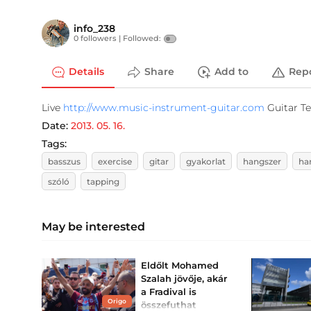
info_238
0 followers |
Followed:
Details
Share
Add to
Rep
Live
http://www.music-instrument-guitar.com
Guitar Te
Date:
2013. 05. 16.
Tags:
basszus
exercise
gitar
gyakorlat
hangszer
ha
szóló
tapping
May be interested
Eldőlt Mohamed
Szalah jövője, akár
a Fradival is
Origo
összefuthat