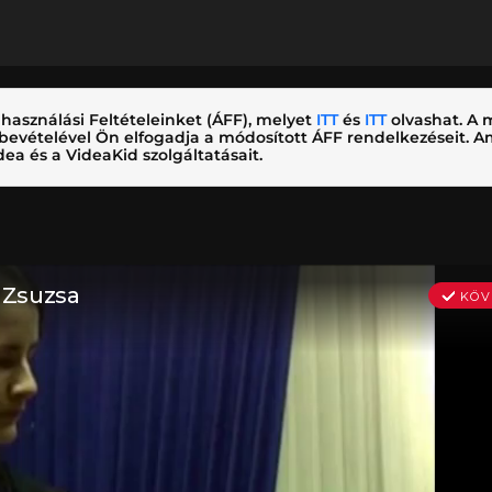
használási Feltételeinket (ÁFF), melyet
ITT
és
ITT
olvashat. A m
nybevételével Ön elfogadja a módosított ÁFF rendelkezéseit.
ea és a VideaKid szolgáltatásait.