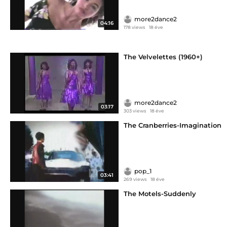
more2dance2
04:16
178 views
18 éve
The Velvelettes (1960+)
more2dance2
03:17
303 views
18 éve
The Cranberries-Imagination
pop_1
03:41
269 views
18 éve
The Motels-Suddenly