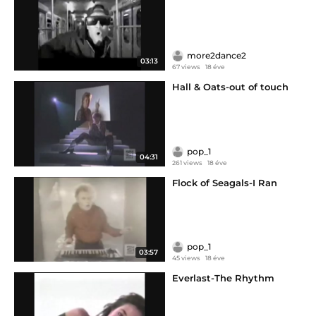
more2dance2
03:13
67 views
18 éve
Hall & Oats-out of touch
pop_1
04:31
261 views
18 éve
Flock of Seagals-I Ran
pop_1
03:57
45 views
18 éve
Everlast-The Rhythm