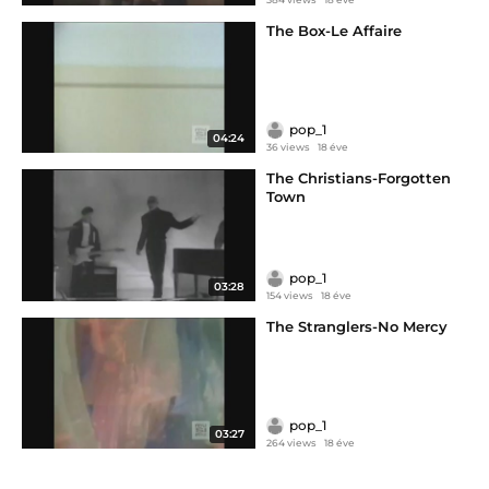
The Box-Le Affaire
pop_1
04:24
36 views
18 éve
The Christians-Forgotten
Town
pop_1
03:28
154 views
18 éve
The Stranglers-No Mercy
pop_1
03:27
264 views
18 éve