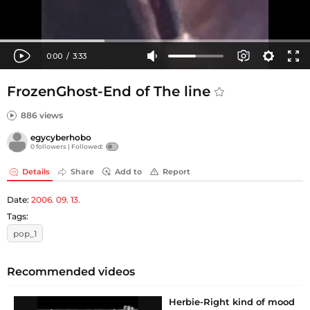
FrozenGhost-End of The line
886 views
egycyberhobo
0 followers |
Followed:
Details
Share
Add to
Report
Date:
2006. 09. 13.
Tags:
pop_1
Recommended videos
Herbie-Right kind of mood