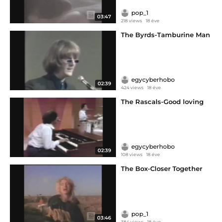
pop_1
03:47
218 views
18 éve
The Byrds-Tamburine Man
egycyberhobo
02:39
424 views
18 éve
The Rascals-Good loving
egycyberhobo
02:39
108 views
18 éve
The Box-Closer Together
pop_1
03:46
384 views
18 éve