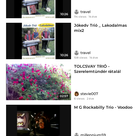
travel
10:26
114 views
14 éve
Jókedv Trió _ Lakodalmas
mix2
travel
10:26
108 views
14 éve
TOLCSVAY TRIÓ -
Szerelemtündér rátalál
stevie007
02:57
6 views
2 éve
M G Rockabilly Trio - Voodoo
millennium59