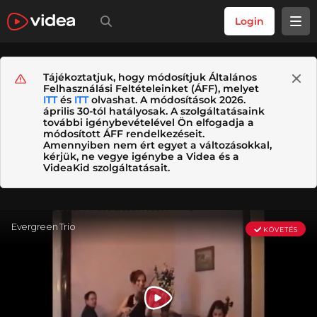
Login
Tájékoztatjuk, hogy módosítjuk Általános
Felhasználási Feltételeinket (ÁFF), melyet
ITT
és
ITT
olvashat. A módosítások 2026.
április 30-tól hatályosak. A szolgáltatásaink
további igénybevételével Ön elfogadja a
módosított ÁFF rendelkezéseit.
Amennyiben nem ért egyet a változásokkal,
kérjük, ne vegye igénybe a Videa és a
VideaKid szolgáltatásait.