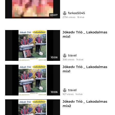
farkas5045
03:07
2756 views
16 éve
Jókedv Trió _ Lakodalmas
mix1
travel
10:06
306 views
14 éve
Jókedv Trió _ Lakodalmas
mix1
travel
10:06
167 views
14 éve
Jókedv Trió _ Lakodalmas
mix2