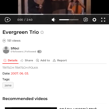
Evergreen Trio
151 views
Sflöci
0 followers |
Followed:
Details
Share
Add to
Report
TRITSCH-TRATSCH-POLKA
Date:
2007. 06. 03.
Tags:
zene
Recommended videos