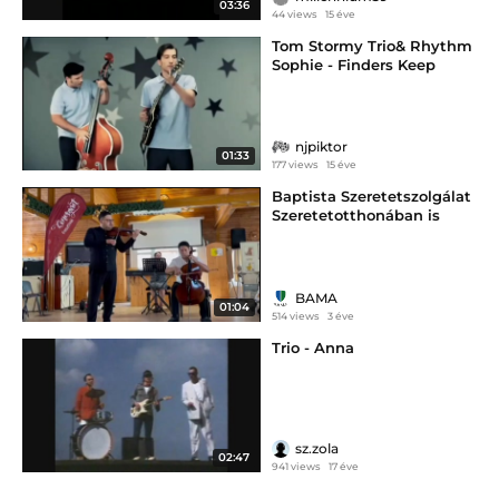
03:36
44 views
15 éve
Tom Stormy Trio& Rhythm
Sophie - Finders Keep
njpiktor
01:33
177 views
15 éve
Baptista Szeretetszolgálat
Szeretetotthonában is
fellépett a Jávorkai Trió
BAMA
01:04
514 views
3 éve
Trio - Anna
sz.zola
02:47
941 views
17 éve