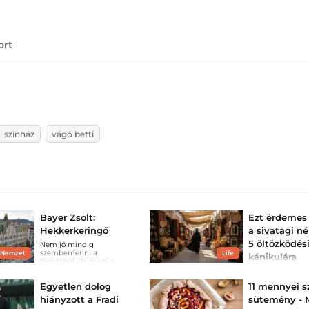
ort
színház
vágó betti
Bayer Zsolt:
Ezt érdemes 
Hekkerkeringő
a sivatagi né
5 öltözködés
Nem jó mindig
szembemenni a
 Nemzet
Life
kánikulára
fősodorral, de mivel a
fősodor szinte mindig a
A nagy melegbe
hülyék menetelése, ezért
ösztönösen dobju
Egyetlen dolog
11 mennyei s
mégis felemelő.
magunkról a ruh
pedig nem biztos
hiányzott a Fradi
sütemény - 
a legjobb megold