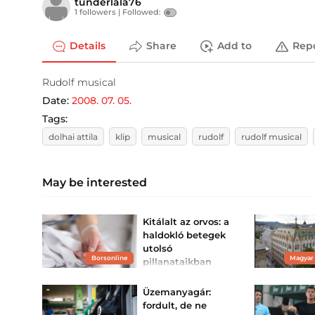
tunderlala76
1 followers |
Followed:
Details
Share
Add to
Rep
Rudolf musical
Date:
2008. 07. 05.
Tags:
dolhai attila
klip
musical
rudolf
rudolf musical
May be interested
Kitálalt az orvos: a
haldokló betegek
utolsó
Borsonline
Magyar
pillanataikban
gyakran ugyanazt
élik át
Üzemanyagár:
Egy visszatérő jelenséget
fordult, de ne
figyelt meg a haldokló