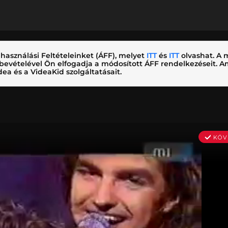
használási Feltételeinket (ÁFF), melyet
ITT
és
ITT
olvashat. A m
nybevételével Ön elfogadja a módosított ÁFF rendelkezéseit.
ea és a VideaKid szolgáltatásait.