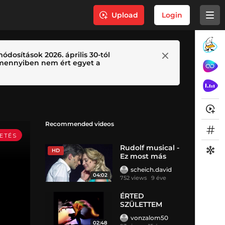
Upload
Login
ódosítások 2026. április 30-tól
 Amennyiben nem ért egyet a
Recommended videos
Rudolf musical -
HD
Ez most más
scheich.david
04:02
752 views
9 éve
ÉRTED
SZÜLETTEM
vonzalom50
02:48