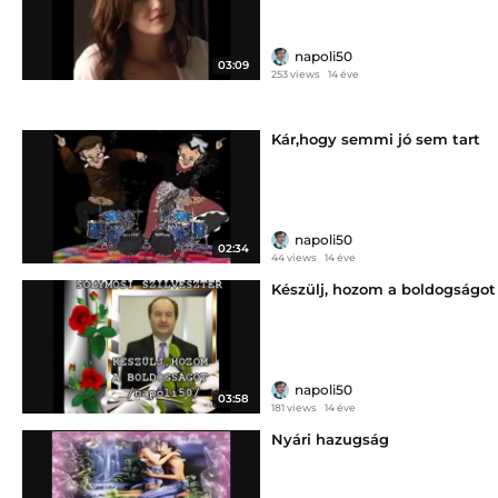
napoli50
03:09
253 views
14 éve
Kár,hogy semmi jó sem tart
napoli50
02:34
44 views
14 éve
Készülj, hozom a boldogságot
napoli50
03:58
181 views
14 éve
Nyári hazugság