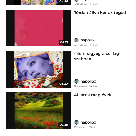
04:56
320 views
15 éve
Térden állva kérlek téged
napoli50
04:13
452 views
15 éve
-Nem ragyog a csillag
szebben-
napoli50
03:20
167 views
14 éve
Álljatok meg évek
napoli50
02:35
150 views
15 éve