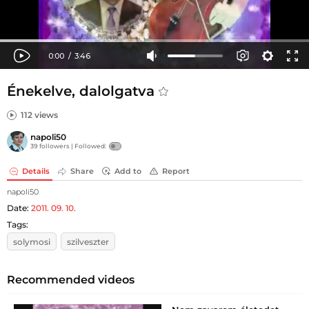
Énekelve, dalolgatva
112 views
napoli50
39 followers |
Followed:
Details
Share
Add to
Report
napoli50
Date:
2011. 09. 10.
Tags:
solymosi
szilveszter
Recommended videos