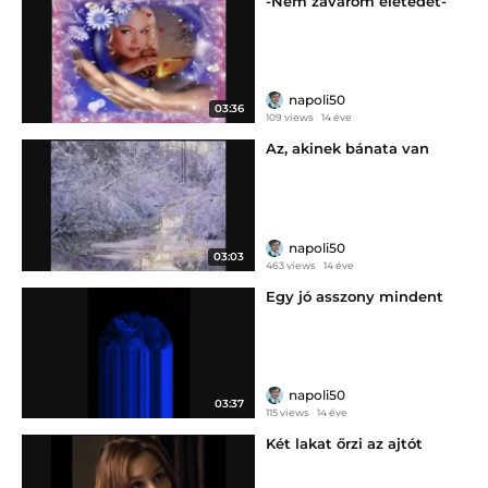
-Nem zavarom életedet-
napoli50
03:36
109 views
14 éve
Az, akinek bánata van
napoli50
03:03
463 views
14 éve
Egy jó asszony mindent
napoli50
03:37
115 views
14 éve
Két lakat őrzi az ajtót