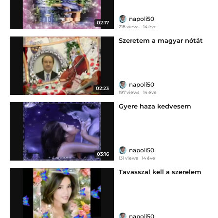
napoli50
02:17
218 views
14 éve
Szeretem a magyar nótát
napoli50
02:23
197 views
14 éve
Gyere haza kedvesem
napoli50
03:16
131 views
14 éve
Tavasszal kell a szerelem
napoli50