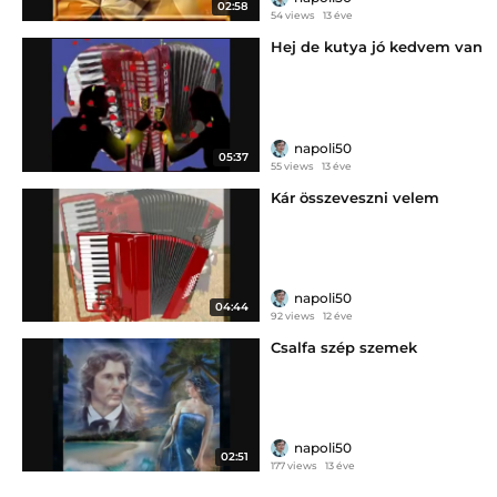
02:58
54 views
13 éve
Hej de kutya jó kedvem van
napoli50
05:37
55 views
13 éve
Kár összeveszni velem
napoli50
04:44
92 views
12 éve
Csalfa szép szemek
napoli50
02:51
177 views
13 éve