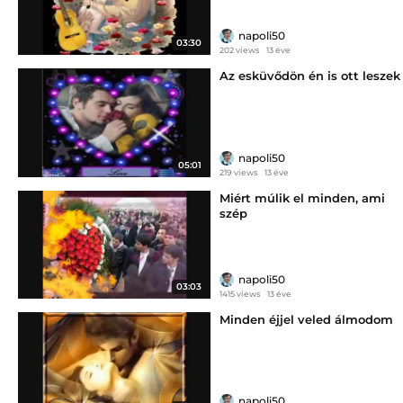
napoli50
03:30
202 views
13 éve
Az esküvődön én is ott leszek
napoli50
05:01
219 views
13 éve
Miért múlik el minden, ami
szép
napoli50
03:03
1415 views
13 éve
Minden éjjel veled álmodom
napoli50