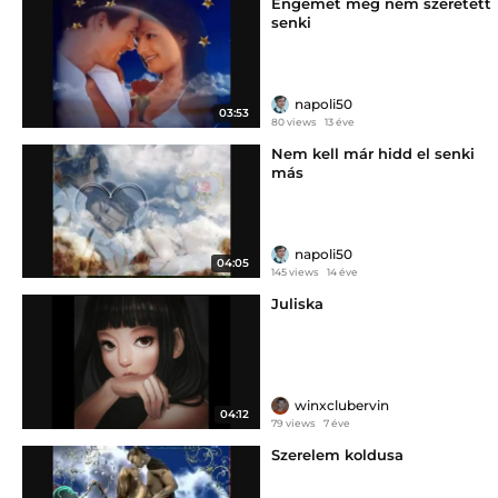
Engemet még nem szeretett
senki
napoli50
03:53
80 views
13 éve
Nem kell már hidd el senki
más
napoli50
04:05
145 views
14 éve
Juliska
winxclubervin
04:12
79 views
7 éve
Szerelem koldusa