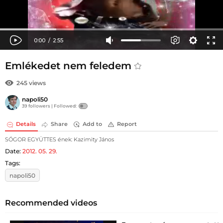
Emlékedet nem feledem
245 views
napoli50
39 followers |
Followed:
Details
Share
Add to
Report
SÓGOR EGYÜTTES ének: Kazimity János
Date:
2012. 05. 29.
Tags:
napoli50
Recommended videos