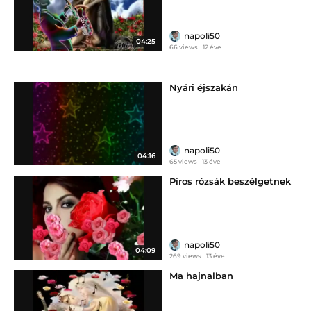
napoli50
04:25
66 views
12 éve
Nyári éjszakán
napoli50
04:16
65 views
13 éve
Piros rózsák beszélgetnek
napoli50
04:09
269 views
13 éve
Ma hajnalban