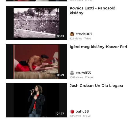
Kovács Eszti - Pancsoló
kislány
stevie007
03:13
322 views
7 éve
Igérd meg kislány-Kaczor Feri
zsuzsi135
03:21
1081 views
17 éve
Josh Groban Un Dia Llegara
oahu38
04:17
151 views
17 éve