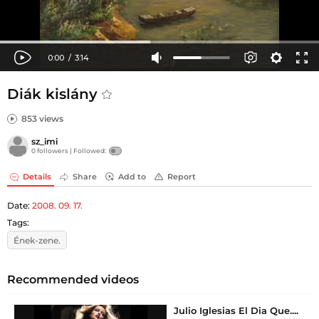
Diák kislány
853 views
sz_imi
0 followers |
Followed:
Details
Share
Add to
Report
Date:
2008. 09. 17.
Tags:
Ének-zene.
Recommended videos
Julio Iglesias El Dia Que....