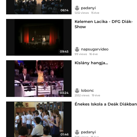
padanyi
06:14
1232 views
15 éve
Kelemen Lacika - DFG Diák-
Show
napsugarvideo
09:45
99 views
16 éve
Kislány hangja...
lobonc
03:24
2552 views
19 éve
Énekes Iskola a Deák Diákban
padanyi
01:46
1126 views
15 éve