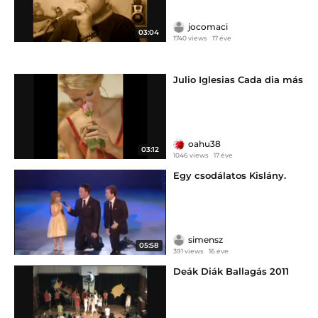
jocomaci
03:04
1740 views
17 éve
Julio Iglesias Cada dia más
oahu38
03:12
1046 views
17 éve
Egy csodálatos Kislány.
simensz
05:58
391 views
16 éve
Deák Diák Ballagás 2011