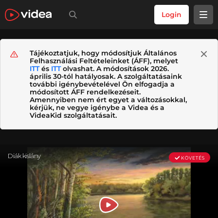
Login
Tájékoztatjuk, hogy módosítjuk Általános
Felhasználási Feltételeinket (ÁFF), melyet
ITT
és
ITT
olvashat. A módosítások 2026.
április 30-tól hatályosak. A szolgáltatásaink
további igénybevételével Ön elfogadja a
módosított ÁFF rendelkezéseit.
Amennyiben nem ért egyet a változásokkal,
kérjük, ne vegye igénybe a Videa és a
VideaKid szolgáltatásait.