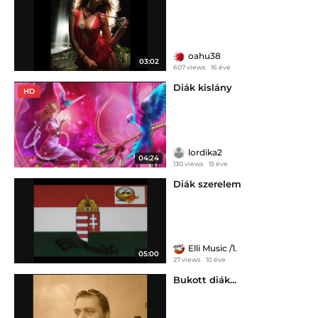
oahu38
03:02
607 views
16 éve
Diák kislány
HD
lordika2
04:24
130 views
15 éve
Diák szerelem
Elli Music /1.
05:00
27 views
10 éve
Bukott diák...