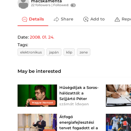
macskamenta
22 followers |
Followed:
Details
Share
Add to
Rep
Date:
2008. 01. 24.
Tags:
elektronikus
japán
klip
zene
May be interested
Hűségdíjak a Soros-
hálózattól: a
Szijjártó Péter
Magyar Nemzet
számát idegen
szolgálatnak kiadó
Panyi Szabolcs
Átfogó
meg...
energiafejlesztési
A Soros-féle
tervet fogadott el a
intézményhálózat