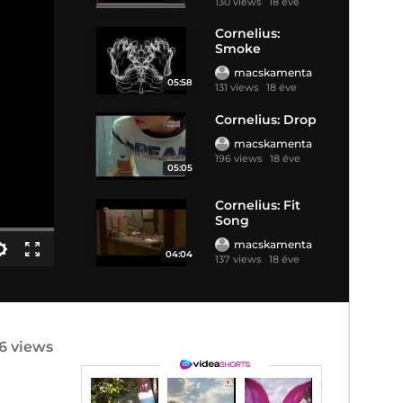
130 views
18 éve
Cornelius:
Smoke
macskamenta
05:58
131 views
18 éve
Cornelius: Drop
macskamenta
196 views
18 éve
05:05
Cornelius: Fit
Song
macskamenta
04:04
137 views
18 éve
6 views