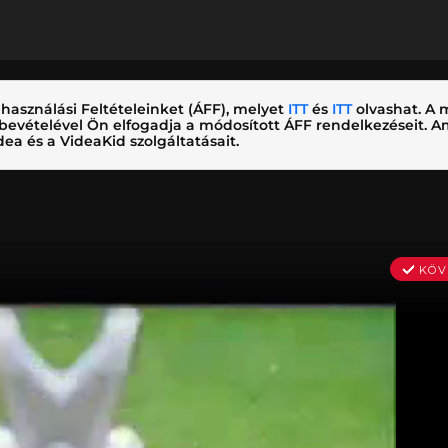
használási Feltételeinket (ÁFF), melyet
ITT
és
ITT
olvashat. A m
nybevételével Ön elfogadja a módosított ÁFF rendelkezéseit.
ea és a VideaKid szolgáltatásait.