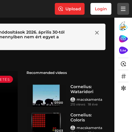
Upload
Login
ódosítások 2026. április 30-tól
 Amennyiben nem ért egyet a
Recommended videos
Cornelius:
Wataridori
macskamenta
07:00
215 views
18 éve
Cornelius:
Coloris
macskamenta
02:03