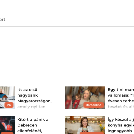
ort
Itt az első
Egy tini ma
nagybank
vallomása: "
Magyarországon,
évesen terhe
VG
Borsonline
amely nyíltan
tesztet és al
kimondta: be kell
kaptam egy
szántania a
barátnőm any
Kitört a pánik a
Így készül a
kormánynak az
13 évesen esett t
Debrecen
konyha egyi
évesen pedig me
Ottho...
ellenfelénél,
legnagyobb
első gyermekét.