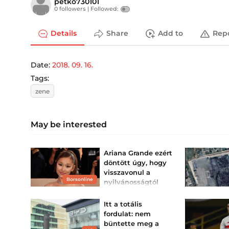
petko730101
0 followers |
Followed:
Details
Share
Add to
Rep
Date:
2018. 09. 16.
Tags:
zene
May be interested
Ariana Grande ezért
döntött úgy, hogy
visszavonul a
Borsonline
nyilvánosságtól
A Wicked sztárja a minap
bejelentette, hogy a
Itt a totális
turnéja után visszavonul.
Ariana Grande legutóbbi
fordulat: nem
koncertjén végre tisztázta,
büntette meg a
miért is döntött így.