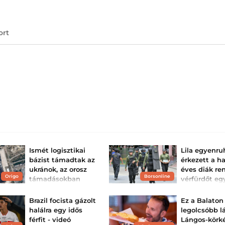
ort
Ismét logisztikai
Lila egyenr
bázist támadtak az
érkezett a ha
ukránok, az orosz
éves diák re
Origo
Borsonline
támadásokban
vérfürdőt eg
több civil
iskolában
megsérült
Megrázó tragédia
Brazil focista gázolt
Ez a Balaton
meg Thaiföldet: 
Lakóházak és járművek is
halálra egy idős
legolcsóbb l
rendőrség szerin
megrongálódtak.
éves fiú előbb ag
férfit - videó
Lángos-körk
nagyszüleit, maj