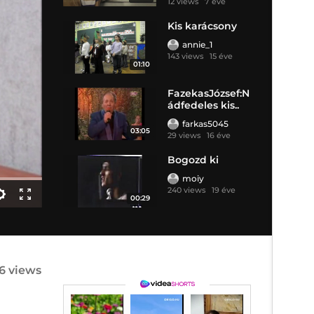
12 views
7 éve
Kis karácsony
annie_1
143 views
15 éve
01:10
FazekasJózsef:N
ádfedeles kis..
farkas5045
03:05
29 views
16 éve
Bogozd ki
moiy
240 views
19 éve
00:29
6 views