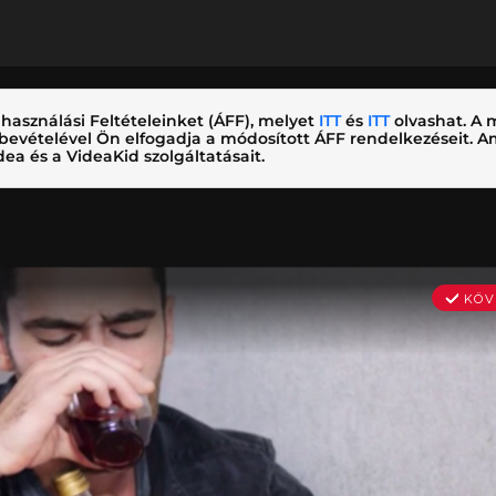
használási Feltételeinket (ÁFF), melyet
ITT
és
ITT
olvashat. A m
nybevételével Ön elfogadja a módosított ÁFF rendelkezéseit.
ea és a VideaKid szolgáltatásait.