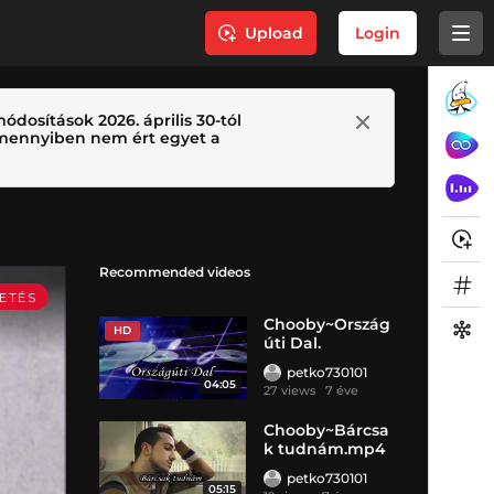
Upload
Login
ódosítások 2026. április 30-tól
 Amennyiben nem ért egyet a
Recommended videos
Chooby~Ország
HD
úti Dal.
petko730101
04:05
27 views
7 éve
Chooby~Bárcsa
k tudnám.mp4
petko730101
05:15