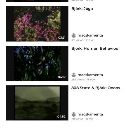
96 views
18 éve
Björk: Jóga
macskamenta
03:21
351 views
18 éve
Björk: Human Behaviour
macskamenta
04:17
286 views
18 éve
808 State & Björk: Ooops
macskamenta
04:52
191 views
18 éve