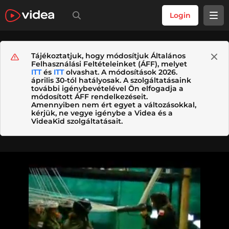
Login
Tájékoztatjuk, hogy módosítjuk Általános
Felhasználási Feltételeinket (ÁFF), melyet
ITT
és
ITT
olvashat. A módosítások 2026.
április 30-tól hatályosak. A szolgáltatásaink
további igénybevételével Ön elfogadja a
módosított ÁFF rendelkezéseit.
Amennyiben nem ért egyet a változásokkal,
kérjük, ne vegye igénybe a Videa és a
VideaKid szolgáltatásait.