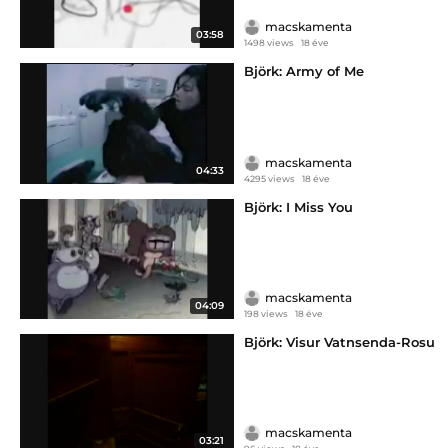
macskamenta
03:58
1498 views
18 éve
Björk: Army of Me
macskamenta
04:33
4295 views
18 éve
Björk: I Miss You
macskamenta
04:09
198 views
18 éve
Björk: Visur Vatnsenda-Rosu
macskamenta
03:21