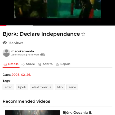
Björk: Declare Independance
134 views
macskamenta
22 followers |
Followed:
Details
Share
Add to
Report
Date:
2008. 02. 26.
Tags:
alter
björk
elektronikus
klip
zene
Recommended videos
Björk: Oceania II.