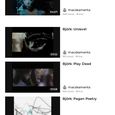
macskamenta
04:07
248 views
18 éve
Björk: Unravel
macskamenta
03:22
183 views
18 éve
Björk: Play Dead
macskamenta
03:58
525 views
18 éve
Björk: Pagan Poetry