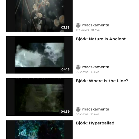
macskamenta
03:35
192 views
18 éve
Björk: Nature Is Ancient
macskamenta
04:15
99 views
18 éve
Björk: Where Is the Line?
macskamenta
04:39
80 views
18 éve
Björk: Hyperballad