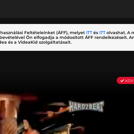
használási Feltételeinket (ÁFF), melyet
ITT
és
ITT
olvashat. A m
nybevételével Ön elfogadja a módosított ÁFF rendelkezéseit.
ea és a VideaKid szolgáltatásait.