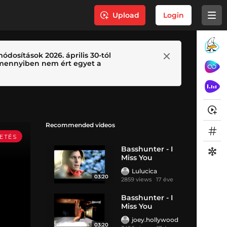
Upload
Login
ódosítások 2026. április 30-tól
 Amennyiben nem ért egyet a
Recommended videos
Basshunter - I
Miss You
Lulucica
03:20
2859 views
17 éve
Basshunter - I
Miss You
joey.hollywood
03:20