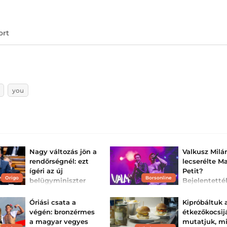
ort
you
Nagy változás jön a
Valkusz Milá
rendőrségnél: ezt
lecserélte Ma
ígéri az új
Petit?
Origo
Borsonline
belügyminiszter
Bejelentetté
duója első
Teljesen átalakulna a
jelenlegi bérrendszer.
fellépését
Óriási csata a
Kipróbáltuk
A VALMAR rappe
végén: bronzérmes
étkezőkocsijá
most lesz az első
a magyar vegyes
mutatjuk, m
koncertje.