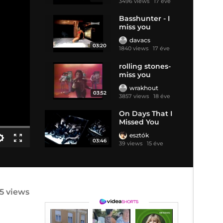
3496 views
17 éve
Basshunter - I
miss you
davacs
03:20
1840 views
17 éve
rolling stones-
miss you
wrakhout
03:52
3857 views
18 éve
On Days That I
Missed You
esztók
03:46
39 views
15 éve
5 views