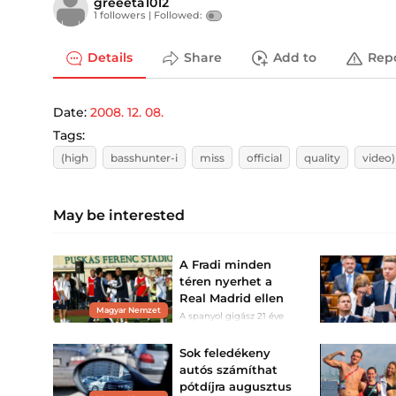
greeeta1012
1 followers |
Followed:
Details
Share
Add to
Rep
Date:
2008. 12. 08.
Tags:
(high
basshunter-i
miss
official
quality
video)
May be interested
A Fradi minden
téren nyerhet a
Real Madrid ellen
Magyar Nemzet
A spanyol gigász 21 éve
Gelei Károly segítségével
jött hazánkba, most José
Mourinho személye is
Sok feledékeny
kellett hozzá.
autós számíthat
pótdíjra augusztus