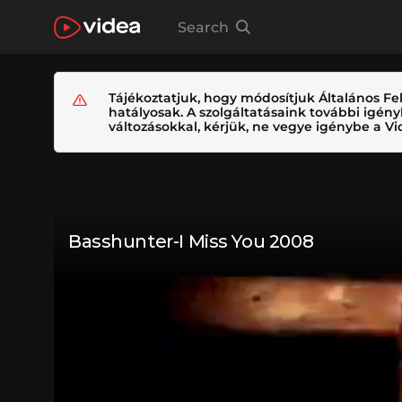
Search
Tájékoztatjuk, hogy módosítjuk Általános Fel
hatályosak. A szolgáltatásaink további igé
változásokkal, kérjük, ne vegye igénybe a Vid