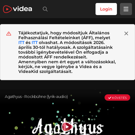
Login
Tájékoztatjuk, hogy módosítjuk Általános
Felhasználási Feltételeinket (ÁFF), melyet
ITT
és
ITT
olvashat. A módosítások 2026.
április 30-tól hatályosak. A szolgáltatásaink
további igénybevételével Ön elfogadja a
módosított ÁFF rendelkezéseit.
Amennyiben nem ért egyet a változásokkal,
kérjük, ne vegye igénybe a Videa és a
VideaKid szolgáltatásait.