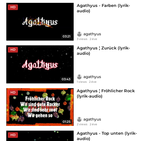
Agathyus - Farben (lyrik-
HD
audio)
agathyus
03:21
3 views
2 éve
Agathyus ¦ Zurück (lyrik-
HD
audio)
agathyus
03:43
1 views
2 éve
Agathyus ¦ Fröhlicher Rock
HD
(lyrik-audio)
agathyus
01:25
2 views
2 éve
Agathyus - Top unten (lyrik-
HD
audio)