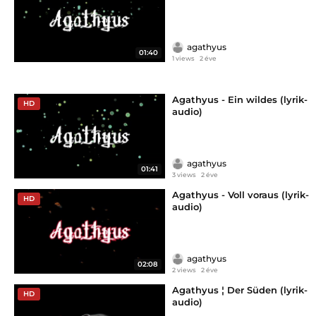
agathyus
01:40
1 views
2 éve
Agathyus - Ein wildes (lyrik-
HD
audio)
agathyus
01:41
3 views
2 éve
Agathyus - Voll voraus (lyrik-
HD
audio)
agathyus
02:08
2 views
2 éve
Agathyus ¦ Der Süden (lyrik-
HD
audio)