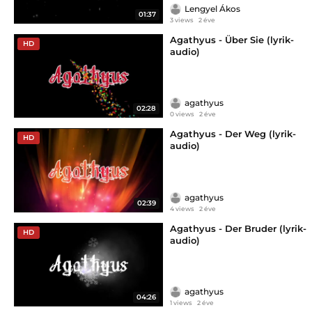
Lengyel Ákos
01:37
3 views
2 éve
Agathyus - Über Sie (lyrik-
HD
audio)
agathyus
02:28
0 views
2 éve
Agathyus - Der Weg (lyrik-
HD
audio)
agathyus
02:39
4 views
2 éve
Agathyus - Der Bruder (lyrik-
HD
audio)
agathyus
04:26
1 views
2 éve