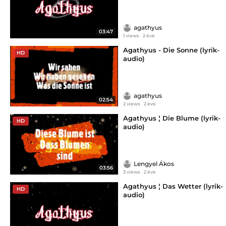
agathyus
03:47
1 views
2 éve
Agathyus - Die Sonne (lyrik-
HD
audio)
agathyus
02:54
2 views
2 éve
Agathyus ¦ Die Blume (lyrik-
HD
audio)
Lengyel Ákos
03:56
3 views
2 éve
Agathyus ¦ Das Wetter (lyrik-
HD
audio)