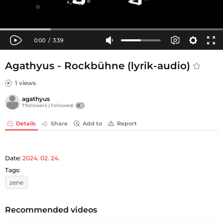
Agathyus - Rockbühne (lyrik-audio)
1 views
agathyus
7 followers |
Followed:
Details
Share
Add to
Report
Date:
2024. 02. 24.
Tags:
zene
Recommended videos