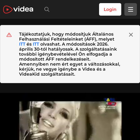
Login
Tájékoztatjuk, hogy módosítjuk Általános
Felhasználási Feltételeinket (ÁFF), melyet
ITT
és
ITT
olvashat. A módosítások 2026.
április 30-tól hatályosak. A szolgáltatásaink
további igénybevételével Ön elfogadja a
módosított ÁFF rendelkezéseit.
Amennyiben nem ért egyet a változásokkal,
kérjük, ne vegye igénybe a Videa és a
VideaKid szolgáltatásait.