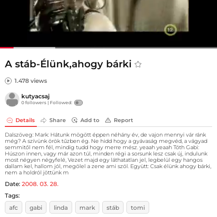
A stáb-Élünk,ahogy bárki
1.478 views
kutyacsaj
0 followers |
Followed:
Details
Share
Add to
Report
Dalszöveg: Mark: Hátunk mögött éppen néhány év, de vajon mennyi vár ránk
még? A szívünk örök tűzben ég. Ne hidd hogy a gyávaság megvéd, a vágyad
semmitől nem fél, mindig tudd hogy merre mész. yeaah yeaah Tóth Gabi:
Húszon innen, vagy már azon túl, minden régi a sorsunk lesz csak új, indulunk
most négyen négyfelé, Vezet majd egy láthatatlan jel, legbelül egy hangos
dallam kel, hallom jól, megölel a zene ami szól. Együtt: Csak élünk ahogy bárki,
nem a holdról jöttünk m
Date:
2008. 03. 28.
Tags:
afc
gabi
linda
mark
stáb
tomi