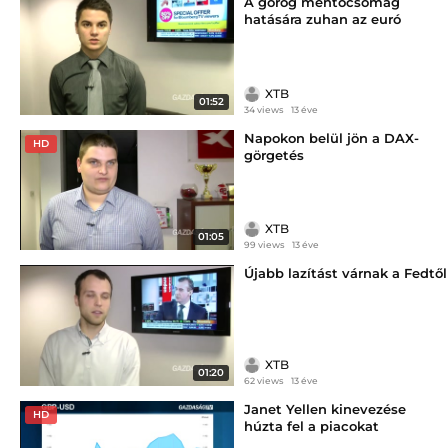
A görög mentőcsomag
hatására zuhan az euró
XTB
01:52
34 views
13 éve
Napokon belül jön a DAX-
HD
görgetés
XTB
01:05
99 views
13 éve
Újabb lazítást várnak a Fedtől
XTB
01:20
62 views
13 éve
Janet Yellen kinevezése
HD
húzta fel a piacokat