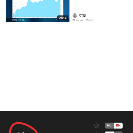
XTB
01:46
21 views
12 éve
HU
EN