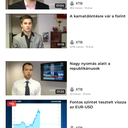
XTB
01:04
262 views
13 éve
A kamatdöntésre vár a forint
XTB
01:19
4176 views
13 éve
Nagy nyomás alatt a
republikánusok
XTB
01:25
23 views
13 éve
Fontos szintet tesztelt vissza
HD
az EUR-USD
XTB