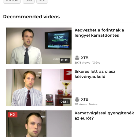
Recommended videos
Kedvezhet a forintnak a
lengyel kamatdöntés
XTB
01:01
3978 views
13 éve
Sikeres lett az olasz
kötvényaukció
XTB
01:34
20 views
14 éve
Kamatvágással gyengítenék
HD
az eurót?