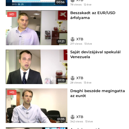
00:56
78 views
12 éve
Beszakadt az EUR/USD
HD
árfolyama
XTB
01:21
217 views
13 éve
Saját devizájával spekulál
Venezuela
XTB
01:13
28 views
13 éve
Draghi beszéde megingatta
HD
az eurót
XTB
01:35
342 views
13 éve