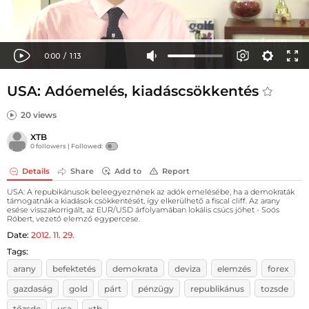
USA: Adóemelés, kiadáscsökkentés
20 views
XTB
0 followers |
Followed:
Details
Share
Add to
Report
USA: A repubikánusok beleegyeznének az adók emelésébe, ha a demokraták
támogatnák a kiadások csökkentését, így elkerülhető a fiscal cliff. Az arany
esése visszakorrigált, az EUR/USD árfolyamában lokális csúcs jöhet - Soós
Róbert, vezető elemző egypercese.
Date:
2012. 11. 29.
Tags:
arany
befektetés
demokrata
deviza
elemzés
forex
gazdaság
gold
párt
pénzügy
republikánus
tozsde
tőzsde
usa
xtb