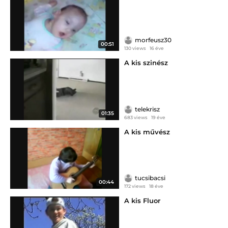
morfeusz30
00:51
130 views
16 éve
A kis szinész
telekrisz
01:35
683 views
19 éve
A kis művész
tucsibacsi
00:44
172 views
18 éve
A kis Fluor