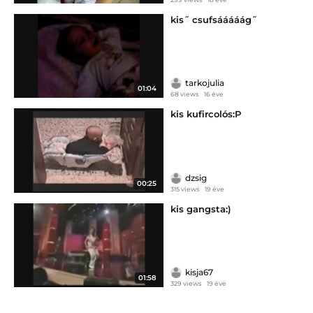
kis˝ csufsááááág˝
tarkojulia
01:04
68 views
16 éve
kis kufircolós:P
dzsig
00:25
315 views
19 éve
kis gangsta:)
kisja67
01:58
329 views
19 éve