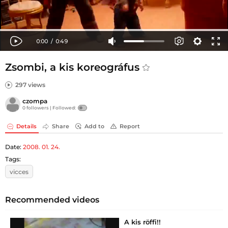
Zsombi, a kis koreográfus
297 views
czompa
0 followers |
Followed:
Details
Share
Add to
Report
Date:
2008. 01. 24.
Tags:
vicces
Recommended videos
A kis röffi!!