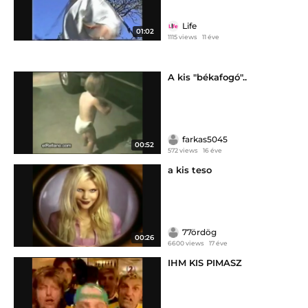
Life
01:02
1115 views
11 éve
A kis "békafogó"..
farkas5045
00:52
572 views
16 éve
a kis teso
77ördög
00:26
6600 views
17 éve
IHM KIS PIMASZ