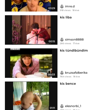
imre.d
03:29
918 views
18 éve
kis liba
simson8888
00:15
266 views
17 éve
kis tündibündim
bruzsafalberika
00:33
1164 views
18 éve
kis bence
elesnorbi_1
01:11
299 views
18 éve