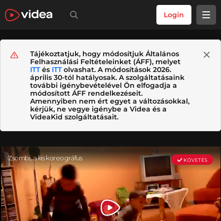
Login
Tájékoztatjuk, hogy módosítjuk Általános
Felhasználási Feltételeinket (ÁFF), melyet
ITT
és
ITT
olvashat. A módosítások 2026.
április 30-tól hatályosak. A szolgáltatásaink
további igénybevételével Ön elfogadja a
módosított ÁFF rendelkezéseit.
Amennyiben nem ért egyet a változásokkal,
kérjük, ne vegye igénybe a Videa és a
VideaKid szolgáltatásait.