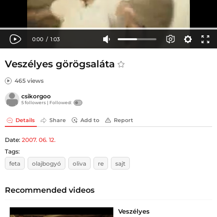
Veszélyes görögsaláta
465 views
csikorgoo
5 followers |
Followed:
Details
Share
Add to
Report
Date:
2007. 06. 12.
Tags:
feta
olajbogyó
oliva
re
sajt
Recommended videos
Veszélyes