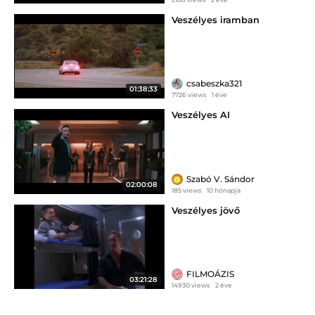
Veszélyes iramban
csabeszka321
01:38:33
7726 views
1 éve
Veszélyes AI
Szabó V. Sándor
02:00:08
185 views
10 hónapja
Veszélyes jövő
FILMOÁZIS
03:21:28
14930 views
2 éve