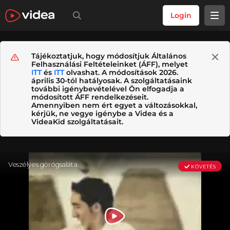
Login
Tájékoztatjuk, hogy módosítjuk Általános
Felhasználási Feltételeinket (ÁFF), melyet
ITT
és
ITT
olvashat. A módosítások 2026.
április 30-tól hatályosak. A szolgáltatásaink
további igénybevételével Ön elfogadja a
módosított ÁFF rendelkezéseit.
Amennyiben nem ért egyet a változásokkal,
kérjük, ne vegye igénybe a Videa és a
VideaKid szolgáltatásait.