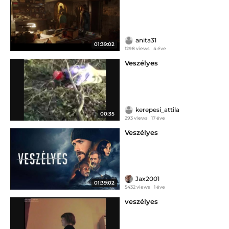
anita31
01:39:02
1298 views
4 éve
Veszélyes
kerepesi_attila
00:35
293 views
17 éve
Veszélyes
Jax2001
01:39:02
5432 views
1 éve
veszélyes