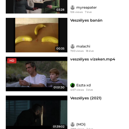
myreapater
03:28
106 views
7 éve
Veszélyes banán
malachi
00:35
7513 views
18 éve
veszélyes vízeken.mp4
HD
Eszta xd
01:51:30
4137 views
3 éve
Veszélyes (2021)
(MOi)
01:39:02
2188 views
2 éve