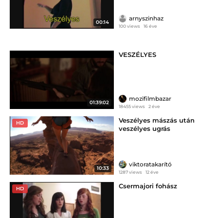
arnyszinhaz
00:14
100 views
16 éve
VESZÉLYES
mozifilmbazar
01:39:02
18455 views
2 éve
Veszélyes mászás után
HD
veszélyes ugrás
viktoratakarító
10:33
1287 views
12 éve
Csermajori fohász
HD