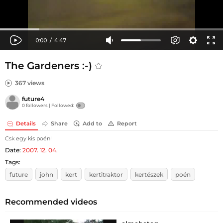
The Gardeners :-)
367 views
future4
0 followers |
Followed:
Details
Share
Add to
Report
Csk egy kis poén!
Date:
2007. 12. 04.
Tags:
future
john
kert
kertitraktor
kertészek
poén
Recommended videos