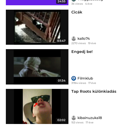
24:55
36 views
4 éve
Cicák
kallo74
03:47
2270 views
19 éve
Engedj be!
Filmklub
01:34
3784 views
17 éve
Tap Roots különkiadás
kibainuzuka18
02:02
153 views
17 éve