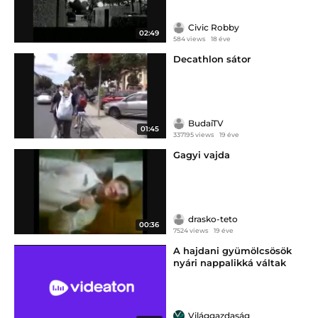
Civic Robby
02:49
584 views
18 éve
Decathlon sátor
BudaiTV
01:45
337195 views
19 éve
Gagyi vajda
drasko-teto
00:36
7524 views
19 éve
A hajdani gyümölcsösök
nyári nappalikká váltak
Világgazdaság