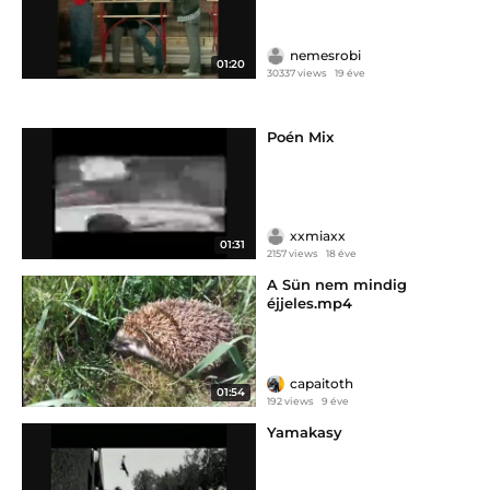
nemesrobi
01:20
30337 views
19 éve
Poén Mix
xxmiaxx
01:31
2157 views
18 éve
A Sün nem mindig
éjjeles.mp4
capaitoth
01:54
192 views
9 éve
Yamakasy