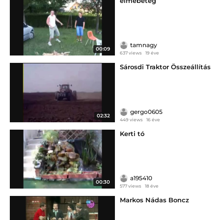
elmebeteg
tamnagy
00:09
637 views
19 éve
Sárosdi Traktor Összeállítás
gergo0605
02:32
449 views
16 éve
Kerti tó
a195410
00:30
577 views
18 éve
Markos Nádas Boncz