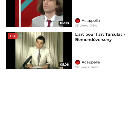
Acappella
05:08
351 views
3 éve
L’art pour l’art Társulat -
HD
Bemondóverseny
Acappella
05:08
245 views
3 éve