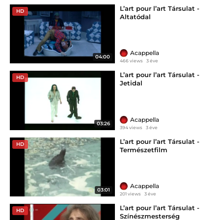
L’art pour l’art Társulat -
HD
Altatódal
Acappella
04:00
466 views
3 éve
L’art pour l’art Társulat -
HD
Jetidal
Acappella
03:26
394 views
3 éve
L’art pour l’art Társulat -
HD
Természetfilm
Acappella
03:01
201 views
3 éve
L’art pour l’art Társulat -
HD
Színészmesterség