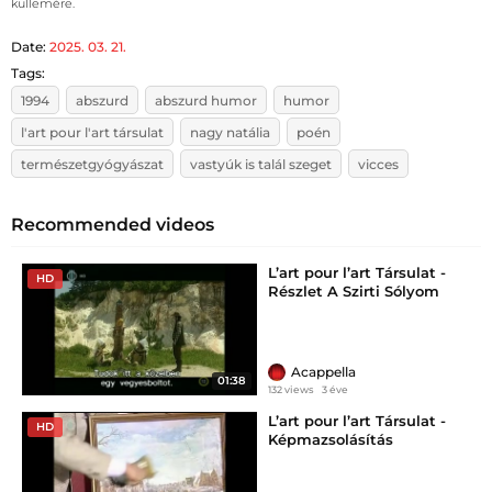
küllemére.
Date:
2025. 03. 21.
Tags:
1994
abszurd
abszurd humor
humor
l'art pour l'art társulat
nagy natália
poén
természetgyógyászat
vastyúk is talál szeget
vicces
Recommended videos
L’art pour l’art Társulat -
HD
Részlet A Szirti Sólyom
gyermekei c. filmből
Acappella
01:38
132 views
3 éve
L’art pour l’art Társulat -
HD
Képmazsolásítás