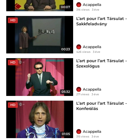
Acappella
00:07
316 views
3 éve
L’art pour l’art Társulat -
HD
Sakkfeladvány
Acappella
00:23
426 views
3 éve
L’art pour l’art Társulat -
HD
Szexológus
Acappella
05:32
271 views
3 éve
L’art pour l’art Társulat -
HD
Konferálás
Acappella
01:05
315 views
3 éve