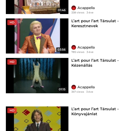
Acappella
01:46
338 views
3 éve
L’art pour l’art Társulat -
HD
Keresztnevek
Acappella
03:56
785 views
3 éve
L’art pour l’art Társulat -
HD
Kézenállás
Acappella
01:15
357 views
3 éve
L’art pour l’art Társulat -
HD
Könyvajánlat