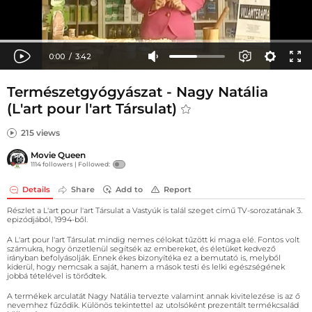
Természetgyógyászat - Nagy Natália
(L'art pour l'art Társulat)
215 views
Movie Queen
1114 followers |
Followed:
Details
Share
Add to
Report
Részlet a L'art pour l'art Társulat a Vastyúk is talál szeget című TV-sorozatának 3.
epizódjából, 1994-ből.
A L'art pour l'art Társulat mindig nemes célokat tűzött ki maga elé. Fontos volt
számukra, hogy önzetlenül segítsék az embereket, és életüket kedvező
irányban befolyásolják. Ennek ékes bizonyítéka ez a bemutató is, melyből
kiderül, hogy nemcsak a saját, hanem a mások testi és lelki egészségének
jobbá tételével is törődtek.
A termékek arculatát Nagy Natália tervezte valamint annak kivitelezése is az ő
nevemhez fűződik. Különös tekintettel az utolsóként prezentált termékcsalád