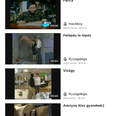
Fanta
Hackboy
00:06
19276 views
20 éve
Felépés le lépés
ifj.csigabiga
00:24
4024 views
18 éve
Vízágy
ifj.csigabiga
03:40
5014 views
18 éve
Aranyos Kiss gyerekek:)