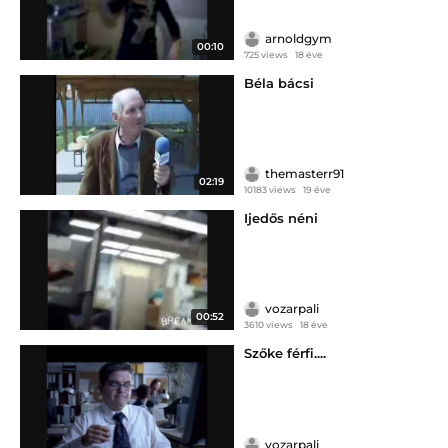
arnoldgym
00:10
725 views
18 éve
Béla bácsi
themasterr91
02:19
10183 views
19 éve
Ijedős néni
vozarpali
00:52
3610 views
18 éve
Szőke férfi....
vozarpali