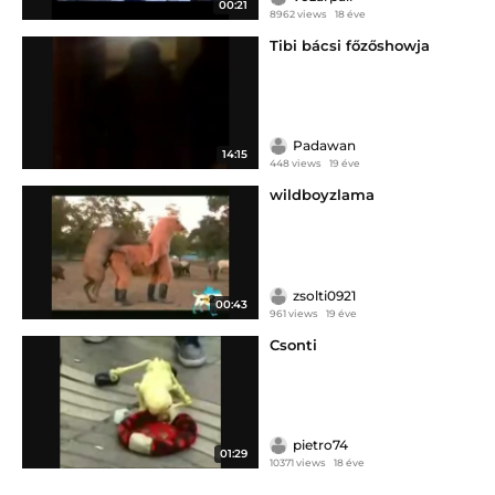
00:21
8962 views
18 éve
Tibi bácsi főzőshowja
Padawan
14:15
448 views
19 éve
wildboyzlama
zsolti0921
00:43
961 views
19 éve
Csonti
pietro74
01:29
10371 views
18 éve