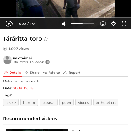
Táráritta-toro
1.007 views
kalotaimail
0 followers |
Followed:
Details
Share
Add to
Report
Melós tag panaszkodik
Date:
2008. 06. 18.
Tags:
alkesz
humor
paraszt
poen
vicces
érthetetlen
Recommended videos