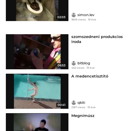
simon.lev
02:03
1809 views
19 éve
szomszedneni produkcios
iroda
bitblog
06:53
452 views
19 éve
A medencetisztító
qkiti
00:41
2187 views
19 éve
Megnímúsz