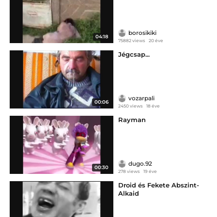
borosikiki
04:18
75882 views
20 éve
Jégcsap...
vozarpali
00:06
2450 views
18 éve
Rayman
dugo.92
00:30
278 views
19 éve
Droid és Fekete Abszint-
Alkaid