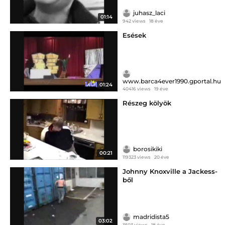
juhasz_laci
01:14
942 views
18 éve
Esések
www.barca4ever1990.gportal.hu
01:24
40416 views
19 éve
Részeg kölyök
borosikiki
00:21
119323 views
20 éve
Johnny Knoxville a Jackess-
ből
madridista5
03:02
3503 views
18 éve