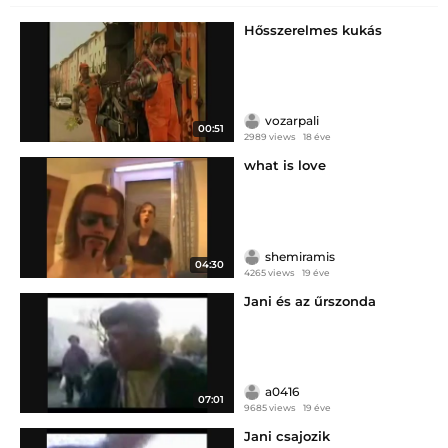
Hősszerelmes kukás
vozarpali
00:51
2989 views
18 éve
what is love
shemiramis
04:30
4265 views
19 éve
Jani és az űrszonda
a0416
07:01
9685 views
19 éve
Jani csajozik