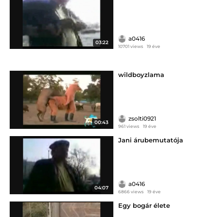
a0416
03:22
10701 views
19 éve
wildboyzlama
zsolti0921
00:43
961 views
19 éve
Jani árubemutatója
a0416
04:07
6866 views
19 éve
Egy bogár élete