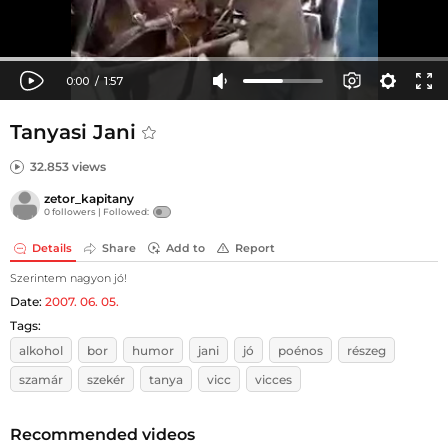
Tanyasi Jani
32.853 views
zetor_kapitany
0 followers |
Followed:
Details
Share
Add to
Report
Szerintem nagyon jó!
Date:
2007. 06. 05.
Tags:
alkohol
bor
humor
jani
jó
poénos
részeg
szamár
szekér
tanya
vicc
vicces
Recommended videos