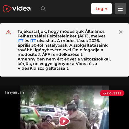
Login
Tájékoztatjuk, hogy módosítjuk Általános
Felhasználási Feltételeinket (ÁFF), melyet
ITT
és
ITT
olvashat. A módosítások 2026.
április 30-tól hatályosak. A szolgáltatásaink
további igénybevételével Ön elfogadja a
módosított ÁFF rendelkezéseit.
Amennyiben nem ért egyet a változásokkal,
kérjük, ne vegye igénybe a Videa és a
VideaKid szolgáltatásait.