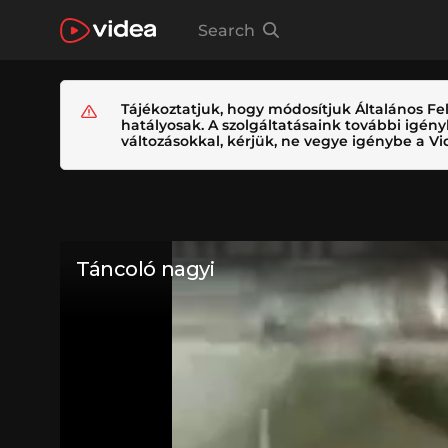
Search
Tájékoztatjuk, hogy módosítjuk Általános Fel
hatályosak. A szolgáltatásaink további igé
változásokkal, kérjük, ne vegye igénybe a Vid