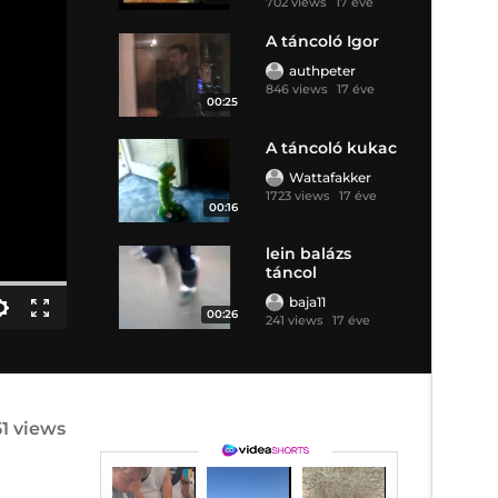
702 views
17 éve
A táncoló Igor
authpeter
846 views
17 éve
00:25
A táncoló kukac
Wattafakker
1723 views
17 éve
00:16
lein balázs
táncol
baja11
00:26
241 views
17 éve
51 views