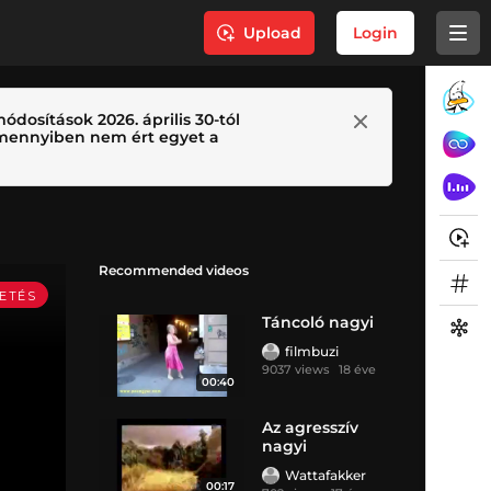
Upload
Login
ódosítások 2026. április 30-tól
 Amennyiben nem ért egyet a
Recommended videos
Táncoló nagyi
filmbuzi
9037 views
18 éve
00:40
Az agresszív
nagyi
Wattafakker
00:17