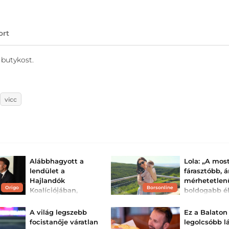
ort
butykost.
vicc
Alábbhagyott a
Lola: „A mos
lendület a
fárasztóbb, 
Hajlandók
mérhetetlen
Origo
Borsonline
Koalíciójában,
boldogabb él
bizonytalanná
Az anyaság egy k
hullámvasút, ám
válhat Ukrajna
A világ legszebb
Ez a Balaton
énekesnő élete l
támogatása
időszakát éli. Lol
focistanője váratlan
legolcsóbb l
Lenka teljesen új