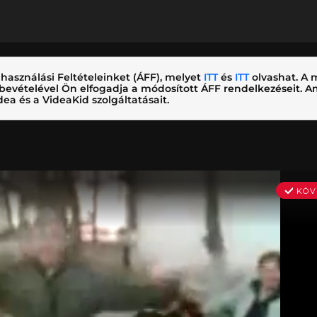
használási Feltételeinket (ÁFF), melyet
ITT
és
ITT
olvashat. A m
nybevételével Ön elfogadja a módosított ÁFF rendelkezéseit.
ea és a VideaKid szolgáltatásait.