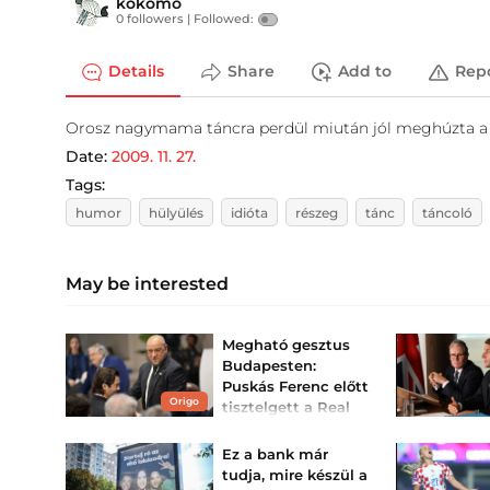
kokomo
0 followers |
Followed:
Details
Share
Add to
Rep
Orosz nagymama táncra perdül miután jól meghúzta a 
Date:
2009. 11. 27.
Tags:
humor
hülyülés
idióta
részeg
tánc
táncoló
May be interested
Megható gesztus
Budapesten:
Puskás Ferenc előtt
Origo
tisztelgett a Real
Madrid legendája
A spanyol gigász szombat
Ez a bank már
este a Ferencvárossal
tudja, mire készül a
mérkőzik meg a
Groupama Arénában.