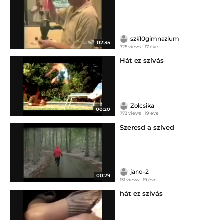
szk10gimnazium
02:35
725 views
17 éve
Hát ez szívás
Zolcsika
00:20
773 views
19 éve
Szeresd a szíved
jano-2
00:29
131 views
19 éve
hát ez szívás