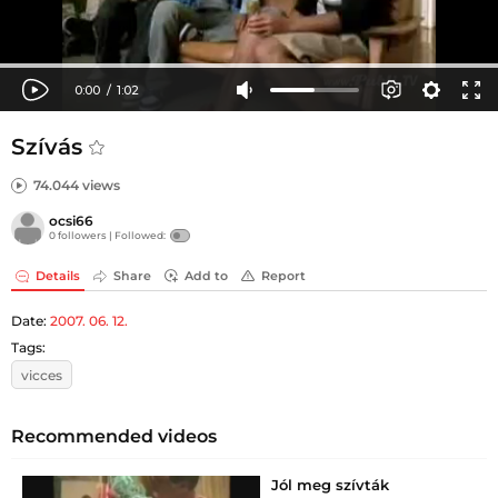
Szívás
74.044 views
ocsi66
0 followers |
Followed:
Details
Share
Add to
Report
Date:
2007. 06. 12.
Tags:
vicces
Recommended videos
Jól meg szívták