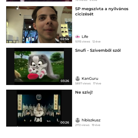
SP megszívta a nyilvános
cicizését
Life
02:54
10115 views
12 éve
Snufi - Szívemből szól
KanGuru
03:26
5897 views
17 éve
Ne szívj!
hibiszkusz
00:26
2172 views
19 éve