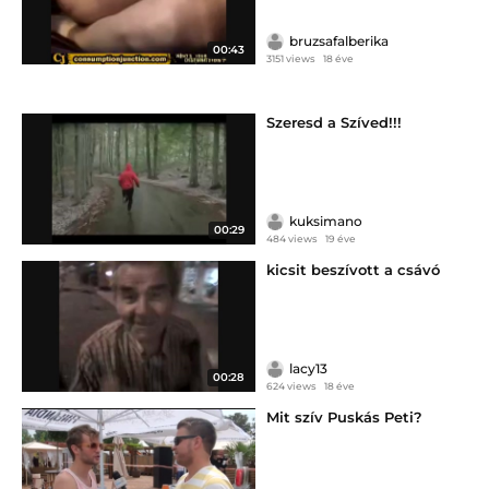
bruzsafalberika
00:43
3151 views
18 éve
Szeresd a Szíved!!!
kuksimano
00:29
484 views
19 éve
kicsit beszívott a csávó
lacy13
00:28
624 views
18 éve
Mit szív Puskás Peti?