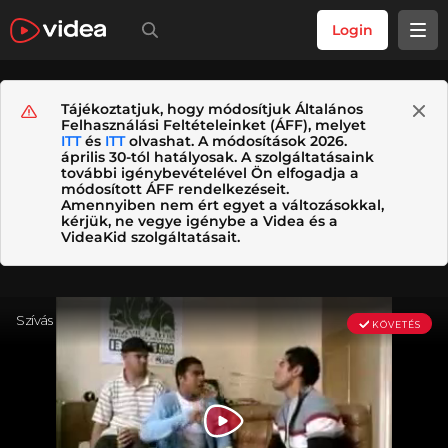
Login
Tájékoztatjuk, hogy módosítjuk Általános
Felhasználási Feltételeinket (ÁFF), melyet
ITT
és
ITT
olvashat. A módosítások 2026.
április 30-tól hatályosak. A szolgáltatásaink
további igénybevételével Ön elfogadja a
módosított ÁFF rendelkezéseit.
Amennyiben nem ért egyet a változásokkal,
kérjük, ne vegye igénybe a Videa és a
VideaKid szolgáltatásait.