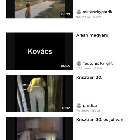
rakovszkypatrik
00:29
920 views
18 éve
Arash magyarul
Teutonic Knight
00:34
1265 views
18 éve
Krisztian 30.
prodizo
02:12
110 views
18 éve
Krisztian 30. es jol van