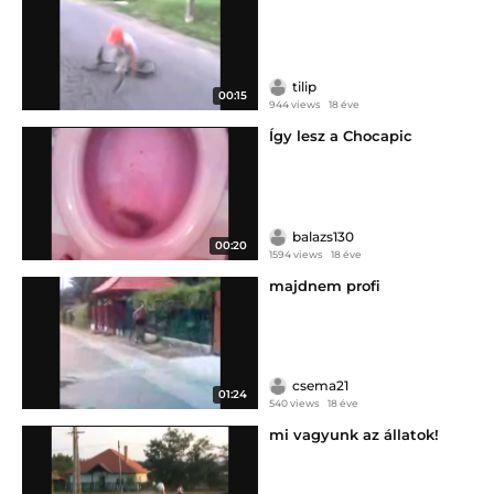
tilip
00:15
944 views
18 éve
Így lesz a Chocapic
balazs130
00:20
1594 views
18 éve
majdnem profi
csema21
01:24
540 views
18 éve
mi vagyunk az állatok!