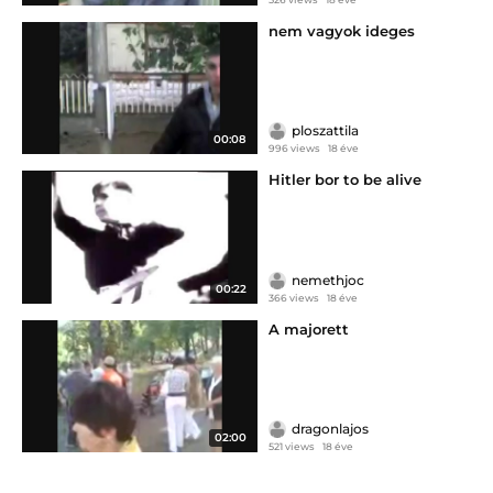
nem vagyok ideges
ploszattila
00:08
996 views
18 éve
Hitler bor to be alive
nemethjoc
00:22
366 views
18 éve
A majorett
dragonlajos
02:00
521 views
18 éve