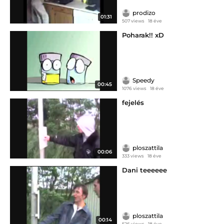
prodizo
01:31
507 views
18 éve
Poharak!! xD
Speedy
00:45
1076 views
18 éve
fejelés
ploszattila
00:06
333 views
18 éve
Dani teeeeee
ploszattila
00:14
526 views
18 éve