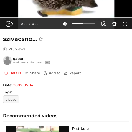
szivacsnő...
215 views
gabor
0 followers |
Followed:
Details
Share
Add to
Report
Date:
2007. 05. 14.
Tags:
vicces
Recommended videos
Pistike :)