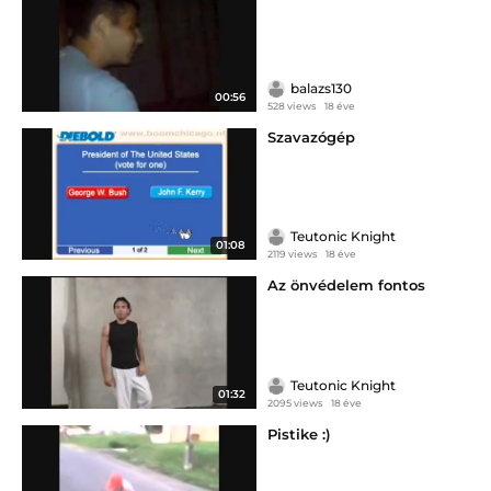
balazs130
00:56
528 views
18 éve
Szavazógép
Teutonic Knight
01:08
2119 views
18 éve
Az önvédelem fontos
Teutonic Knight
01:32
2095 views
18 éve
Pistike :)