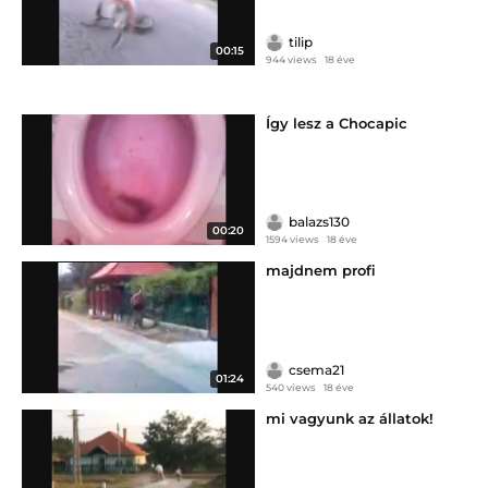
tilip
00:15
944 views
18 éve
Így lesz a Chocapic
balazs130
00:20
1594 views
18 éve
majdnem profi
csema21
01:24
540 views
18 éve
mi vagyunk az állatok!