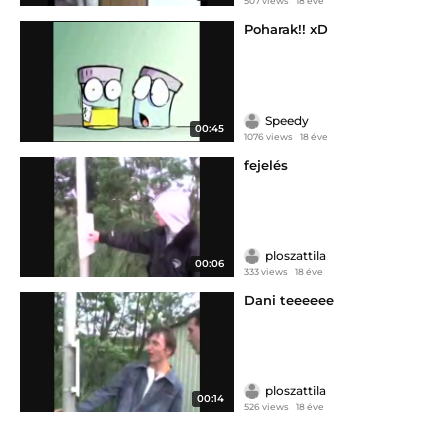
507 views
18 éve
Poharak!! xD
Speedy
00:45
1076 views
18 éve
fejelés
ploszattila
00:06
333 views
18 éve
Dani teeeeee
ploszattila
00:14
526 views
18 éve