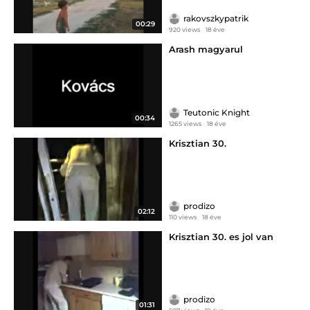
rakovszkypatrik
00:29
920 views
18 éve
Arash magyarul
Teutonic Knight
00:34
1265 views
18 éve
Krisztian 30.
prodizo
02:12
110 views
18 éve
Krisztian 30. es jol van
prodizo
01:31