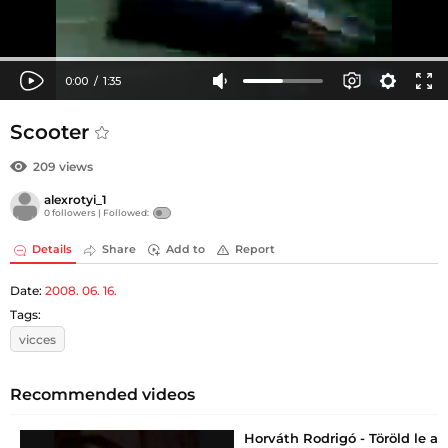
Scooter
209 views
alexrotyi_1
0 followers |
Followed:
Details
Share
Add to
Report
Date:
2008. 06. 16.
Tags:
vicces
Recommended videos
Horváth Rodrigó - Töröld le a