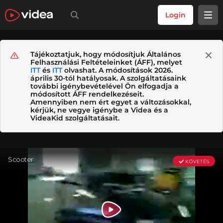
Login
Tájékoztatjuk, hogy módosítjuk Általános
Felhasználási Feltételeinket (ÁFF), melyet
ITT
és
ITT
olvashat. A módosítások 2026.
április 30-tól hatályosak. A szolgáltatásaink
további igénybevételével Ön elfogadja a
módosított ÁFF rendelkezéseit.
Amennyiben nem ért egyet a változásokkal,
kérjük, ne vegye igénybe a Videa és a
VideaKid szolgáltatásait.