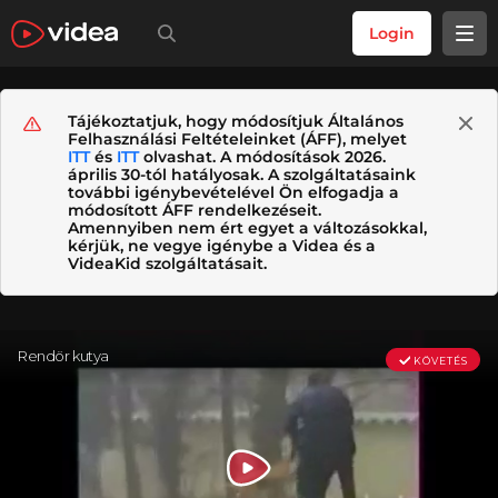
Login
Tájékoztatjuk, hogy módosítjuk Általános
Felhasználási Feltételeinket (ÁFF), melyet
ITT
és
ITT
olvashat. A módosítások 2026.
április 30-tól hatályosak. A szolgáltatásaink
további igénybevételével Ön elfogadja a
módosított ÁFF rendelkezéseit.
Amennyiben nem ért egyet a változásokkal,
kérjük, ne vegye igénybe a Videa és a
VideaKid szolgáltatásait.