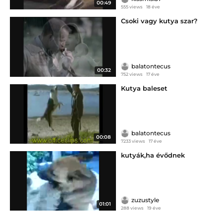
00:49
555 views
18 éve
Csoki vagy kutya szar?
balatontecus
00:32
752 views
17 éve
Kutya baleset
balatontecus
00:08
7233 views
17 éve
kutyák,ha évődnek
zuzustyle
01:01
288 views
19 éve