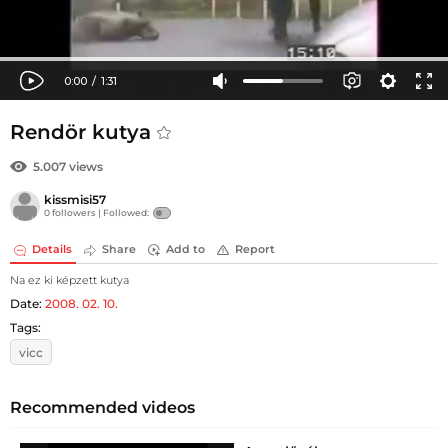
Rendör kutya
5.007 views
kissmisi57
0 followers |
Followed:
Details
Share
Add to
Report
Na ez ki képzett kutya
Date:
2008. 02. 10.
Tags:
vicc
Recommended videos