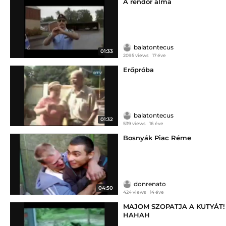
A rendőr álma
balatontecus
01:33
2095 views
17 éve
Erőpróba
balatontecus
01:32
539 views
16 éve
Bosnyák Piac Réme
donrenato
04:50
424 views
14 éve
MAJOM SZOPATJA A KUTYÁT!
HAHAH