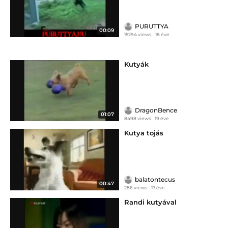
PURUTTYA
00:09
15294 views
18 éve
Kutyák
DragonBence
01:07
8498 views
19 éve
Kutya tojás
balatontecus
00:47
286 views
17 éve
Randi kutyával