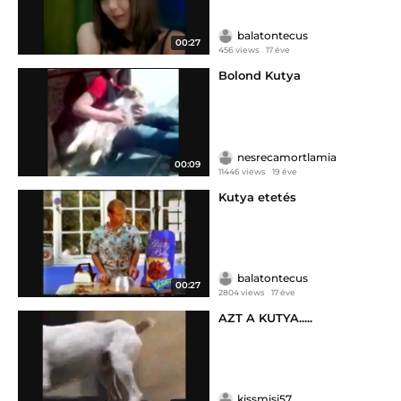
balatontecus
00:27
456 views
17 éve
Bolond Kutya
nesrecamortlamia
00:09
11446 views
19 éve
Kutya etetés
balatontecus
00:27
2804 views
17 éve
AZT A KUTYA.....
kissmisi57