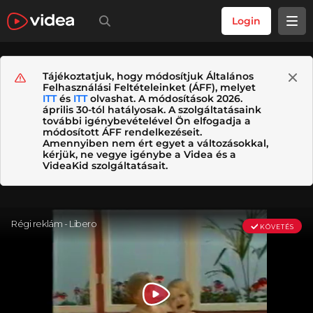
Login
Tájékoztatjuk, hogy módosítjuk Általános
Felhasználási Feltételeinket (ÁFF), melyet
ITT
és
ITT
olvashat. A módosítások 2026.
április 30-tól hatályosak. A szolgáltatásaink
további igénybevételével Ön elfogadja a
módosított ÁFF rendelkezéseit.
Amennyiben nem ért egyet a változásokkal,
kérjük, ne vegye igénybe a Videa és a
VideaKid szolgáltatásait.