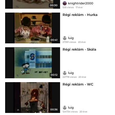
knightrider2000
00:30
535 views
17 éve
Régi reklám - Hurka
luig
00:41
27391 views
20 éve
Régi reklám - Skála
luig
00:12
22778 views
20 éve
Régi reklám - WC
luig
00:36
124734 views
20 éve