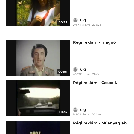
luig
00:25
27644 views
20 éve
Régi reklám - magnó
luig
00:58
40092 views
20 éve
Régi reklám - Casco 1.
luig
00:35
14604 views
20 éve
Régi reklám - Műanyag ab