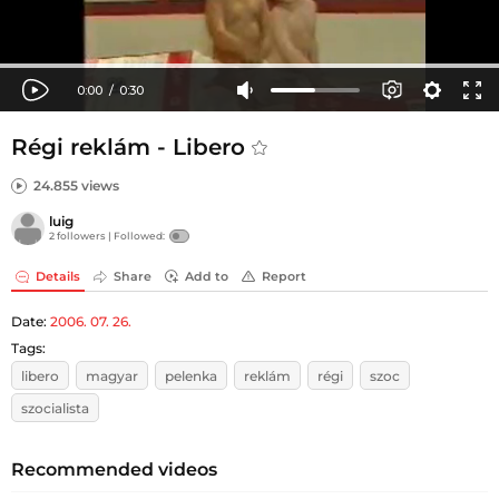
Régi reklám - Libero
24.855 views
luig
2 followers |
Followed:
Details
Share
Add to
Report
Date:
2006. 07. 26.
Tags:
libero
magyar
pelenka
reklám
régi
szoc
szocialista
Recommended videos