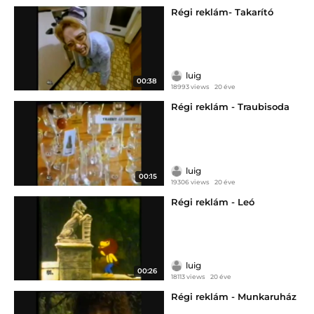
Régi reklám- Takarító
luig
00:38
18993 views
20 éve
Régi reklám - Traubisoda
luig
00:15
19306 views
20 éve
Régi reklám - Leó
luig
00:26
18113 views
20 éve
Régi reklám - Munkaruház