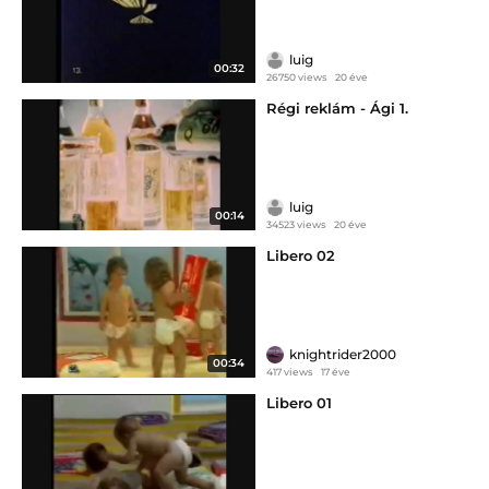
luig
00:32
26750 views
20 éve
Régi reklám - Ági 1.
luig
00:14
34523 views
20 éve
Libero 02
knightrider2000
00:34
417 views
17 éve
Libero 01