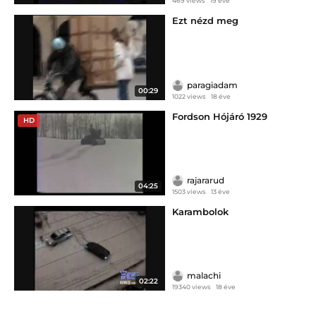
469 views
19 éve
Ezt nézd meg
paragiadam
00:29
1022 views
18 éve
Fordson Hójáró 1929
HD
rajararud
04:25
1503 views
13 éve
Karambolok
malachi
02:22
19340 views
18 éve