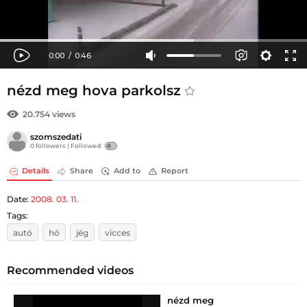
nézd meg hova parkolsz
20.754 views
szomszedati
0 followers |
Followed:
Details
Share
Add to
Report
Date:
2008. 03. 11.
Tags:
autó
hó
jég
vicces
Recommended videos
nézd meg