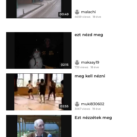
malachi
00:49
4659 views
18 éve
ezt nézd meg
makaay19
02:15
739 views
18 éve
meg kell nézni
muki830602
02:55
3067 views
19 éve
Ezt nézzétek meg