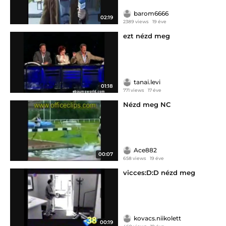
barom6666
02:19
2389 views
19 éve
ezt nézd meg
tanai.levi
01:18
771 views
17 éve
Nézd meg NC
Ace882
00:07
658 views
19 éve
vicces:D:D nézd meg
kovacs.niikolett
00:19