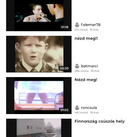
f.elemer78
01:18
214 views
16 éve
nézd meg!!
batmarci
00:39
386 views
18 éve
Nézd meg!
roncsula
01:02
481 views
19 éve
Finnország csúszós hely