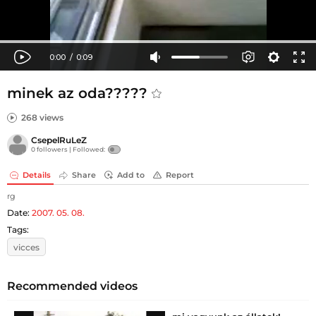
minek az oda?????
268 views
CsepelRuLeZ
0 followers |
Followed:
Details
Share
Add to
Report
rg
Date:
2007. 05. 08.
Tags:
vicces
Recommended videos