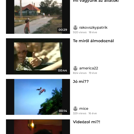
mi vagyunk az állatok!
rakovszkypatrik
00:29
920 views
18 éve
Te miről álmodoznál
america22
00:44
824 views
19 éve
Jó mi??
mice
00:14
329 views
16 éve
Videózol mi?!