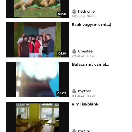
hedrich.e
01:48
242 views
16 éve
Ezek vagyunk mi...:)
Chestee
05:10
219 views
18 éve
Balázs mit csinál...
mytzee
00:09
183 views
18 éve
a mi iskolánk
mufin12