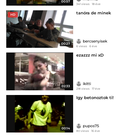
00:57
341 views
18 éve
tanóra de minek
HD
bercsenyisek
00:27
6 views
6 éve
ezazzz mi xD
ikitti
02:33
218 views
17 éve
Igy betonoztok ti!
pupos75
00:14
80 views
16 éve