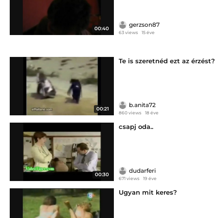
gerzson87
00:40
63 views
15 éve
Te is szeretnéd ezt az érzést?
b.anita72
00:21
860 views
18 éve
csapj oda..
dudarferi
00:30
671 views
19 éve
Ugyan mit keres?