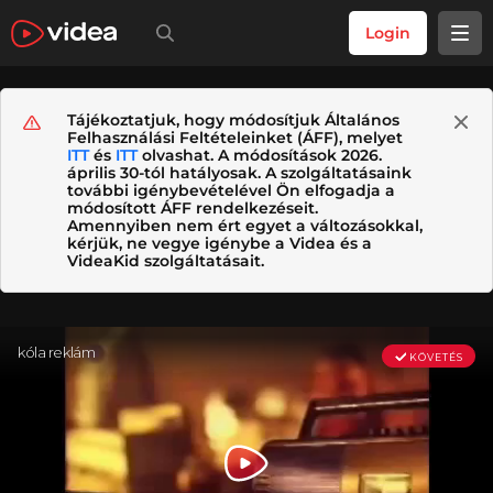
Login
Tájékoztatjuk, hogy módosítjuk Általános
Felhasználási Feltételeinket (ÁFF), melyet
ITT
és
ITT
olvashat. A módosítások 2026.
április 30-tól hatályosak. A szolgáltatásaink
további igénybevételével Ön elfogadja a
módosított ÁFF rendelkezéseit.
Amennyiben nem ért egyet a változásokkal,
kérjük, ne vegye igénybe a Videa és a
VideaKid szolgáltatásait.