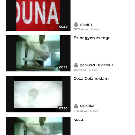
minina
00:59
2657 views
18 éve
Ez nagyon zsenge
genius2000genius
00:22
316 views
19 éve
Coca Cola reklám
Nünüke
03:30
4110 views
18 éve
koca