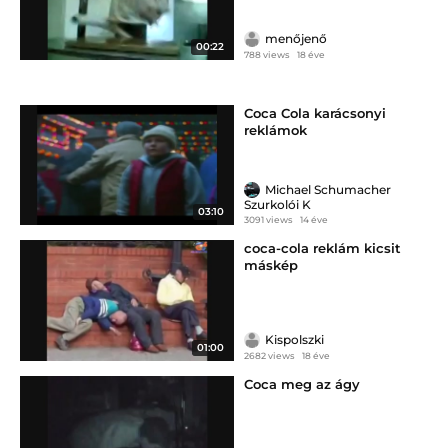
menőjenő
00:22
788 views
18 éve
Coca Cola karácsonyi
reklámok
Michael Schumacher
Szurkolói K
03:10
3091 views
14 éve
coca-cola reklám kicsit
máskép
Kispolszki
01:00
2682 views
18 éve
Coca meg az ágy