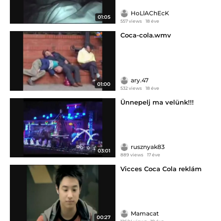
HoLlAChEcK
01:05
557 views
18 éve
Coca-cola.wmv
ary.47
01:00
532 views
18 éve
Ünnepelj ma velünk!!!
rusznyak83
03:01
889 views
17 éve
Vicces Coca Cola reklám
Mamacat
00:27