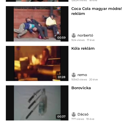
12624 views
18 éve
Coca Cola magyar módra!
reklám
norbertó
00:59
924 views
17 éve
Kóla reklám
remo
01:28
10543 views
20 éve
Borovicka
Dácsó
00:37
777 views
19 éve