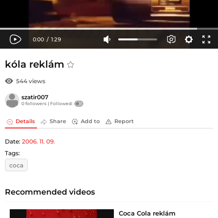
kóla reklám
544 views
szatir007
0 followers |
Followed:
Details
Share
Add to
Report
Date:
2006. 11. 09.
Tags:
coca
Recommended videos
Coca Cola reklám