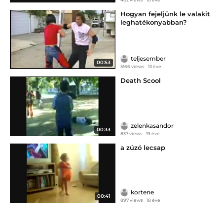
Hogyan fejeljünk le valakit
leghatékonyabban?
teljesember
00:53
5166 views
13 éve
Death Scool
zelenkasandor
00:33
837 views
19 éve
a zúzó lecsap
kortene
00:41
897 views
18 éve