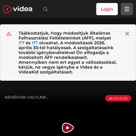
Login
Tájékoztatjuk, hogy módosítjuk Általános
Felhasználási Feltételeinket (ÁFF), melyet
ITT
és
ITT
olvashat. A módosítások 2026.
április 30-tól hatályosak. A szolgáltatásaink
további igénybevételével Ön elfogadja a
módosított ÁFF rendelkezéseit.
Amennyiben nem ért egyet a változásokkal,
kérjük, ne vegye igénybe a Videa és a
VideaKid szolgáltatásait.