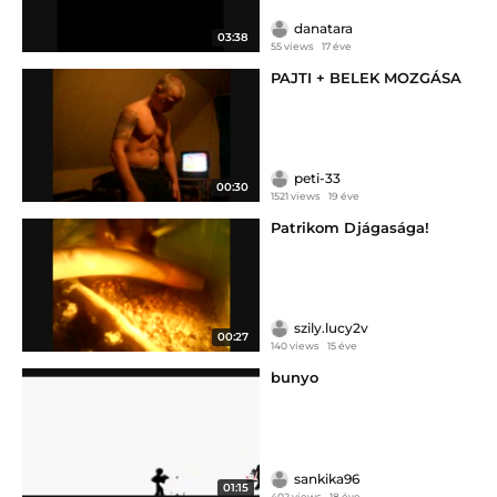
danatara
03:38
55 views
17 éve
PAJTI + BELEK MOZGÁSA
peti-33
00:30
1521 views
19 éve
Patrikom Djágasága!
szily.lucy2v
00:27
140 views
15 éve
bunyo
sankika96
01:15
402 views
18 éve