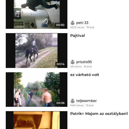
peti-33
00:30
1003 views
19 éve
Pajtival
priszta95
00:14
45 views
16 éve
ez várható volt
teljesember
00:36
1461 views
13 éve
Patrik= Majom az osztályban1