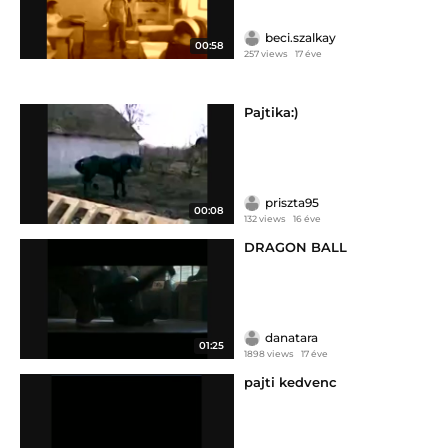
beci.szalkay
00:58
257 views
17 éve
Pajtika:)
priszta95
00:08
132 views
16 éve
DRAGON BALL
danatara
01:25
1898 views
17 éve
pajti kedvenc