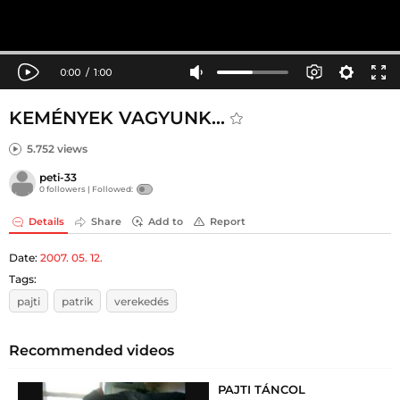
KEMÉNYEK VAGYUNK...
5.752 views
peti-33
0 followers |
Followed:
Details
Share
Add to
Report
Date:
2007. 05. 12.
Tags:
pajti
patrik
verekedés
Recommended videos
PAJTI TÁNCOL