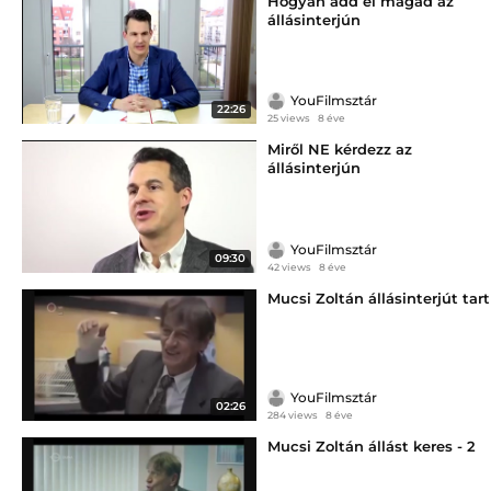
Hogyan add el magad az
állásinterjún
YouFilmsztár
22:26
25 views
8 éve
Miről NE kérdezz az
állásinterjún
YouFilmsztár
09:30
42 views
8 éve
Mucsi Zoltán állásinterjút tart
YouFilmsztár
02:26
284 views
8 éve
Mucsi Zoltán állást keres - 2