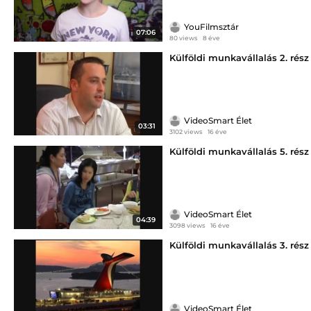
YouFilmsztár
07:06
80 views
8 éve
Külföldi munkavállalás 2. rész
VideoSmart Élet
03:31
3102 views
16 éve
Külföldi munkavállalás 5. rész
VideoSmart Élet
04:39
3098 views
16 éve
Külföldi munkavállalás 3. rész
VideoSmart Élet