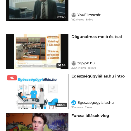
YouFilmsztár
02:45
182 views
8 éve
Dögunalmas meló és tsai
topjob.hu
01:54
2754 views
18 éve
Egészségügyiállás.hu intro
HD
Egeszsegugyiallashu
00:05
30 views
2 éve
Furcsa állások vlog