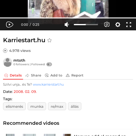
Karriestart.hu
4.978 views
mtoth
0 followers |
Followed:
Details
Share
Add to
Report
Szilvi unja... és Te?
www.karrierstart.hu
Date:
2008. 02. 09.
Tags:
elismerés
munka
re/max
állás
Recommended videos