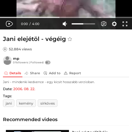
Jani elejétöl - végéig
52.884 views
mp
0 followers |
Followed:
Details
Share
Add to
Report
Jani - mindenki kedvence - egy kicsit hosszabb verzioban.
Date:
2006. 08. 22.
Tags:
jani
kemény
sírköves
Recommended videos