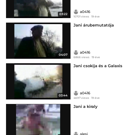
a0416
03:22
10701 views
19 éve
Jani árubemutatója
a0416
04:07
6866 views
19 éve
Jani csokija és a Galaxis
a0416
03:44
4697 views
19 éve
Jani a kiraly
alesi