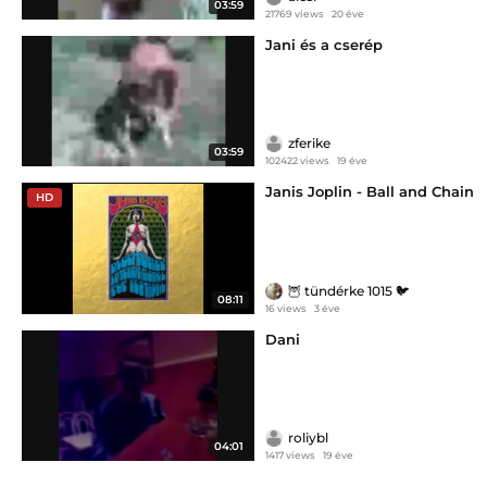
03:59
21769 views
20 éve
Jani és a cserép
zferike
03:59
102422 views
19 éve
Janis Joplin - Ball and Chain
HD
🦉 tündérke 1015 🐦
08:11
16 views
3 éve
Dani
roliybl
04:01
1417 views
19 éve