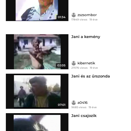
zszsombor
01:34
17849 views
19 éve
Jani a kemény
kibernetik
02:05
27076 views
19 éve
Jani és az űrszonda
a0416
07:01
9685 views
19 éve
Jani csajozik