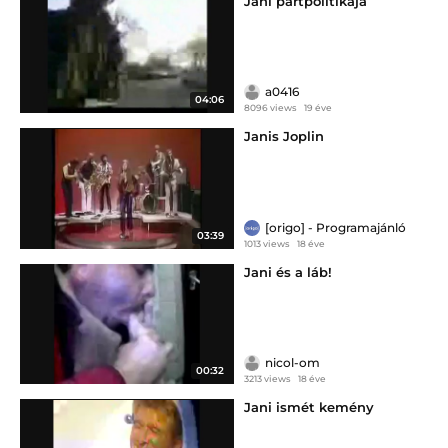
Jani pártpolitikája
a0416
04:06
8096 views
19 éve
Janis Joplin
[origo] - Programajánló
03:39
1013 views
18 éve
Jani és a láb!
nicol-om
00:32
3213 views
18 éve
Jani ismét kemény