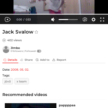
Jack Svalow
402 views
JImbo
0 followers |
Followed:
Details
Share
Add to
Report
Date:
2008. 05. 02.
Tags:
jövő
x team
Recommended videos
pappppaa