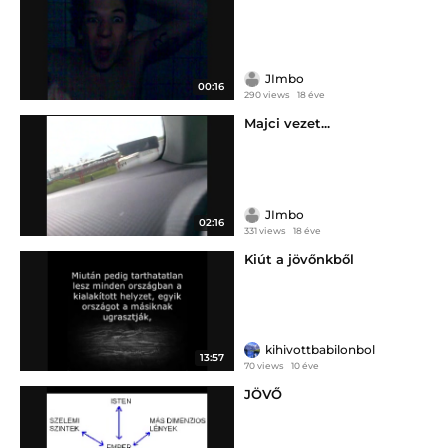
JImbo
00:16
290 views
18 éve
Majci vezet...
JImbo
02:16
331 views
18 éve
Kiút a jövőnkből
kihivottbabilonbol
13:57
70 views
10 éve
JÖVŐ