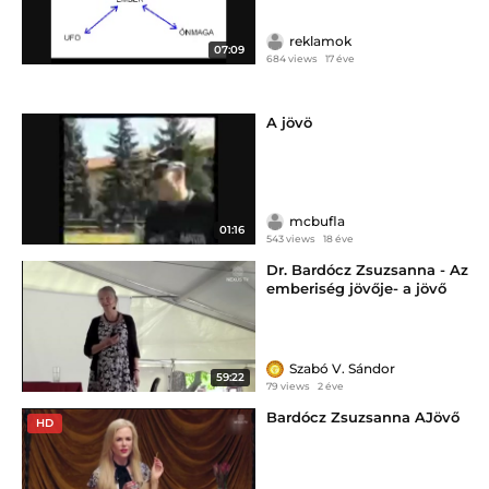
reklamok
07:09
684 views
17 éve
A jövö
mcbufla
01:16
543 views
18 éve
Dr. Bardócz Zsuzsanna - Az
emberiség jövője- a jövő
emberisége -MOGY 2022-
Szabó V. Sándor
59:22
79 views
2 éve
Bardócz Zsuzsanna AJövő
HD