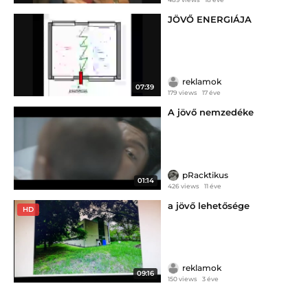
JÖVŐ ENERGIÁJA
reklamok
07:39
179 views
17 éve
A jövő nemzedéke
pRacktikus
01:14
426 views
11 éve
a jövő lehetősége
HD
reklamok
09:16
150 views
3 éve