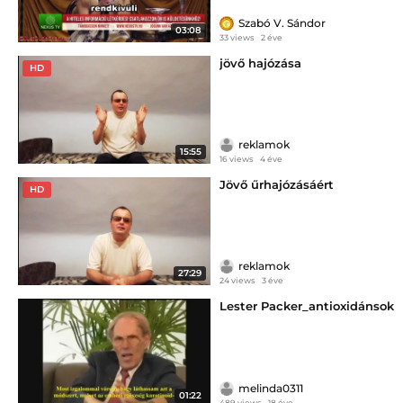
Szabó V. Sándor
03:08
33 views
2 éve
jövő hajózása
HD
reklamok
15:55
16 views
4 éve
Jövő űrhajózásáért
HD
reklamok
27:29
24 views
3 éve
Lester Packer_antioxidánsok
melinda0311
01:22
489 views
18 éve