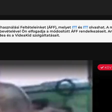
használási Feltételeinket (ÁFF), melyet
ITT
és
ITT
olvashat. A m
nybevételével Ön elfogadja a módosított ÁFF rendelkezéseit.
ea és a VideaKid szolgáltatásait.