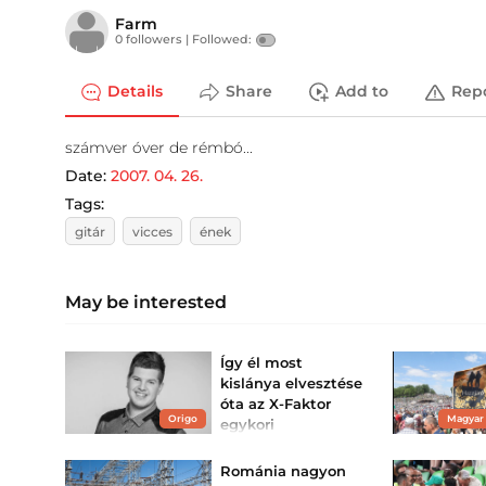
Farm
0 followers |
Followed:
Details
Share
Add to
Rep
számver óver de rémbó...
Date:
2007. 04. 26.
Tags:
gitár
vicces
ének
May be interested
Így él most
kislánya elvesztése
óta az X-Faktor
Origo
Magyar
egykori
versenyzője:
Csordás Ákos 2013-
Románia nagyon
ban szerepelt...