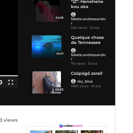
"IZ": Henehene
kou aka
04:18
fekete.andrassando
r
540 views
15 éve
Quelque chose
de Tennessee
04:11
fekete.andrassando
r
70 views
15 éve
Csöpögő zorall
sky_blue
1980 views
19 éve
00:55
83 views