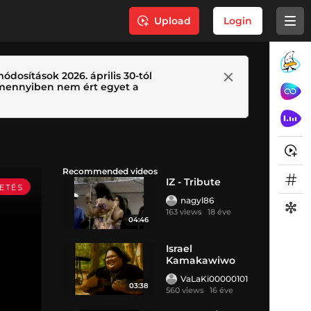
Upload
Login
ódosítások 2026. április 30-tól
 Amennyiben nem ért egyet a
Recommended videos
IZ - Tribute
nagyl86
163 views
18 éve
04:46
Israel
Kamakawiwo
'IZ'
VaLaKi00000101
03:38
560 views
16 éve