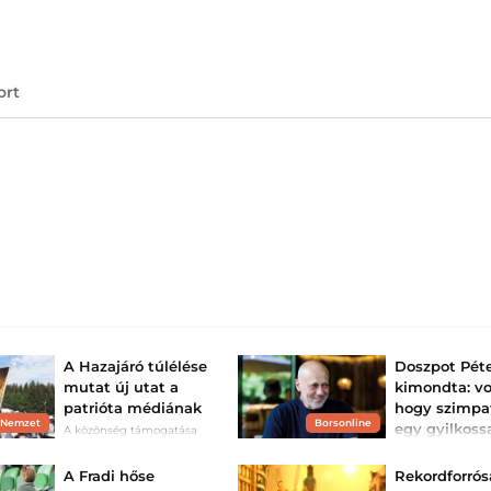
ort
A Hazajáró túlélése
Doszpot Pét
mutat új utat a
kimondta: vo
patrióta médiának
hogy szimpat
 Nemzet
Borsonline
egy gyilkoss
A közönség támogatása
jelentheti a patrióta
A Bors a közelgő
médiaműhelyek jövőjét.
„visszatérése” k
A Fradi hőse
Rekordforró
beszélgetett az e
sztárnyomozóval.