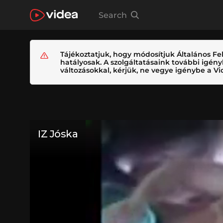
Search
Tájékoztatjuk, hogy módosítjuk Általános Fel
hatályosak. A szolgáltatásaink további igé
változásokkal, kérjük, ne vegye igénybe a Vid