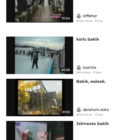
stffeher
01:24
2940 views
17 éve
koris bakik
tszintia
00:35
380 views
17 éve
Bakik, esések.
abraham.kata
01:53
5649 views
17 éve
Jelmezes bakik