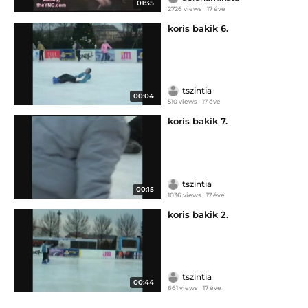
01:35
2726 views
17 éve
koris bakik 6.
tszintia
00:04
510 views
17 éve
koris bakik 7.
tszintia
00:15
1036 views
17 éve
koris bakik 2.
tszintia
00:44
661 views
17 éve