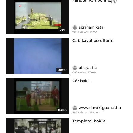
Minden van benne:))))
abraham.kata
09:11
7003 views
17 éve
Gabikával borultam!
utasyattila
00:50
685 views
17 éve
Pár baki...
www.danxki.gportal.hu
03:45
2992 views
19 éve
Templomi bakik