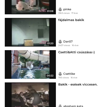
pinke
01:08
3163 views
17 éve
fájdalmas bakik
Dan57
01:20
2437 views
16 éve
Csetti&Atti csúszása:-)
Csettike
00:22
795 views
16 éve
Bakik - esések viccesen.
abraham.kata