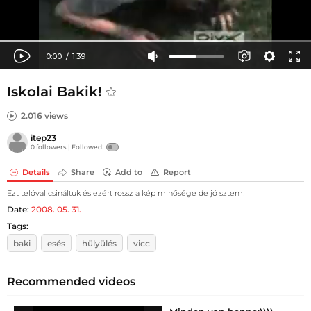
Iskolai Bakik!
2.016 views
itep23
0 followers |
Followed:
Details
Share
Add to
Report
Ezt telóval csináltuk és ezért rossz a kép minősége de jó sztem!
Date:
2008. 05. 31.
Tags:
baki
esés
hülyülés
vicc
Recommended videos