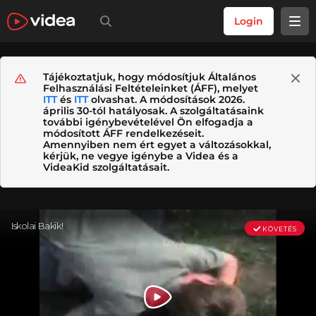
Login
Tájékoztatjuk, hogy módosítjuk Általános
Felhasználási Feltételeinket (ÁFF), melyet
ITT
és
ITT
olvashat. A módosítások 2026.
április 30-tól hatályosak. A szolgáltatásaink
további igénybevételével Ön elfogadja a
módosított ÁFF rendelkezéseit.
Amennyiben nem ért egyet a változásokkal,
kérjük, ne vegye igénybe a Videa és a
VideaKid szolgáltatásait.