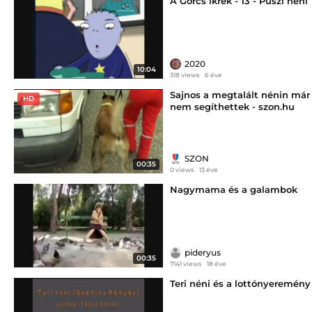
A Görcs ikrek - 13 - Puszi néni
2020
10:04
318 views
6 éve
Sajnos a megtalált nénin már
HD
nem segíthettek - szon.hu
SZON
00:35
0 views
13 éve
Nagymama és a galambok
pideryus
00:35
7141 views
18 éve
Teri néni és a lottónyeremény