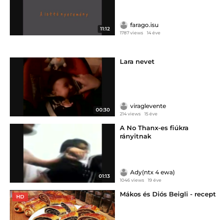
farago.isu
11:12
1787 views
14 éve
Lara nevet
viraglevente
00:30
214 views
15 éve
A No Thanx-es fiúkra
rányitnak
Ady(ntx 4 ewa)
01:13
1046 views
19 éve
Mákos és Diós Beigli - recept
HD