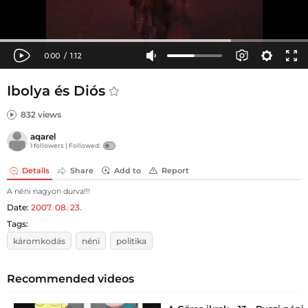
Ibolya és Diós
832 views
aqarel
1 followers |
Followed:
Details
Share
Add to
Report
A néni nagyon durva!!!
Date:
2007. 08. 23.
Tags:
káromkodás
néni
politika
Recommended videos