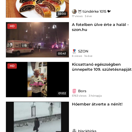
🦉 tündérke 1015 🐦
35:00
17 views
5 éve
A fotelben ülve érte a halál -
HD
szon.hu
SZON
00:41
6 views
14 éve
Kicsattanó egészségben
HD
ünnepelte 109. születésnapját
Gizi néni
Bors
01:02
5763 views
3 hónapja
Hóember átverte a nénit!
blackbirka