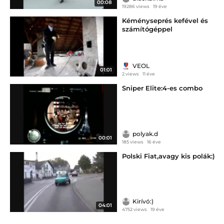
00:08
19286 views
19 éve
Kéményseprés kefével és
számítógéppel
VEOL
01:01
2 views
11 éve
Sniper Elite:4-es combo
polyak.d
00:01
185 views
16 éve
Polski Fiat,avagy kis polák:)
Kirívó:)
04:01
4752 views
19 éve