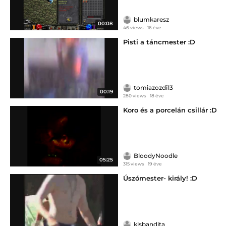
blumkaresz
00:08
46 views
16 éve
Pisti a táncmester :D
tomiazozdi13
00:19
280 views
18 éve
Koro és a porcelán csillár :D
BloodyNoodle
05:25
315 views
19 éve
Úszómester- király! :D
kisbandita