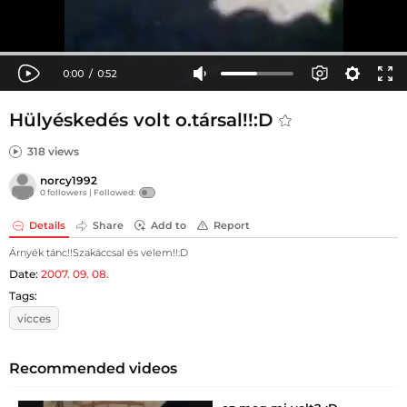
Hülyéskedés volt o.társal!!:D
318 views
norcy1992
0 followers |
Followed:
Details
Share
Add to
Report
Árnyék tánc!!Szakáccsal és velem!!:D
Date:
2007. 09. 08.
Tags:
vicces
Recommended videos