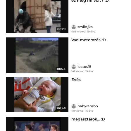
ez meg mi volt? :D
smile.jka
00:29
406 views
19 éve
Vad motorozás :D
lostos15
00:24
141 views
19 éve
Evés
babyrambo
00:46
110 views
16 éve
megasztárok... :D