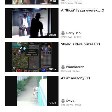
01:28
1202 views
19 éve
A "Ricsi" fasza gyerek... :D
PartyBab
00:08
477 views
18 éve
Shield +10-re huzása :D
blumkaresz
00:14
56 views
16 éve
Az az asszony! :D
D4ve
01:05
996 views
19 éve