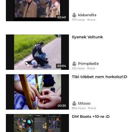
kisbandita
02:40
1177 views
19 éve
Ilyenek Voltunk
PömpikeEe
03:04
225 views
19 éve
Tibi többet nem horkolsz!:D
tittooo
00:35
894 views
19 éve
DM Boots +10-re :D