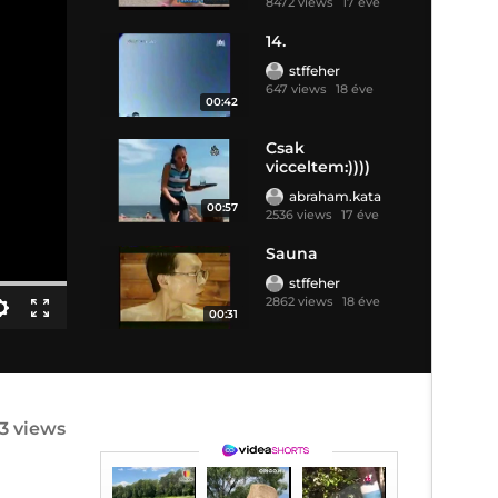
8472 views
17 éve
14.
stffeher
647 views
18 éve
00:42
Csak
vicceltem:))))
abraham.kata
00:57
2536 views
17 éve
Sauna
stffeher
2862 views
18 éve
00:31
63 views