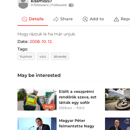
kissmisi57
0 followers |
Followed:
Details
Share
Add to
Rep
Hogy rázzuk le ha már unjuk.
Date:
2008. 10. 12.
Tags:
humor
vicc
átverés
May be interested
Elállt a veszprémi
rendőrök szava, ezt
látták egy sofőr
Origo
ölében – fotó
Nem csak szabálytalan,
hanem rendkívül
Magyar Péter
veszélyes.
felmentette Nagy