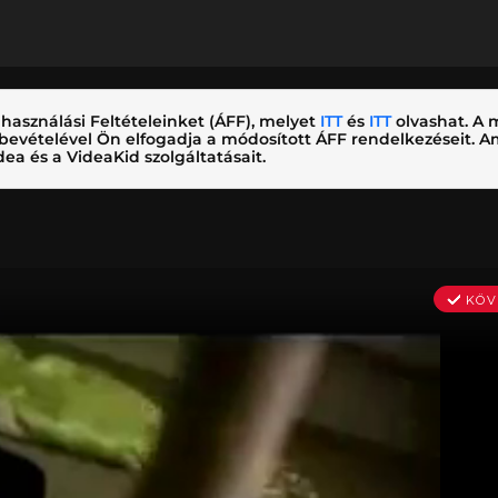
használási Feltételeinket (ÁFF), melyet
ITT
és
ITT
olvashat. A m
nybevételével Ön elfogadja a módosított ÁFF rendelkezéseit.
ea és a VideaKid szolgáltatásait.