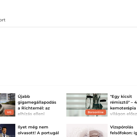
ort
Újabb
"Egy kicsit
gigamegállapodás
rémisztő" – 
a Richternél: az
kemoterápia
VG
Borsonline
elhízás elleni
világon elős
topgyógyszert
egy új, élet
veszik célba
kezelést egy..
Ilyet még nem
Vízspórolás
Bővíti együttműködését
Vajon ez lehet a 
olvasott! A portugál
felsőfokon: í
máltai partnerével a
fegyver a rák elle