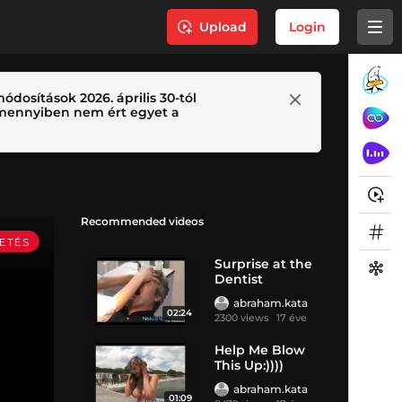
Upload
Login
ódosítások 2026. április 30-tól
 Amennyiben nem ért egyet a
Recommended videos
Surprise at the
Dentist
abraham.kata
02:24
2300 views
17 éve
Help Me Blow
This Up:))))
abraham.kata
01:09