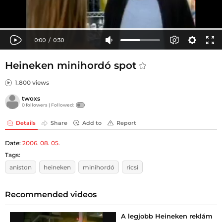
Heineken minihordó spot
1.800 views
twoxs
0 followers |
Followed:
Details
Share
Add to
Report
Date:
2006. 08. 05.
Tags:
aniston
heineken
minihordó
ricsi
Recommended videos
A legjobb Heineken reklám