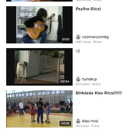
Psziho Ricsi
rozmarcomby
01:01
1487 views
19 éve
:-)
tunde.p
00:34
294 views
18 éve
Birkózás Kiss Ricsi!!!!!!
kiss-ricsi
00:18
291 views
17 éve