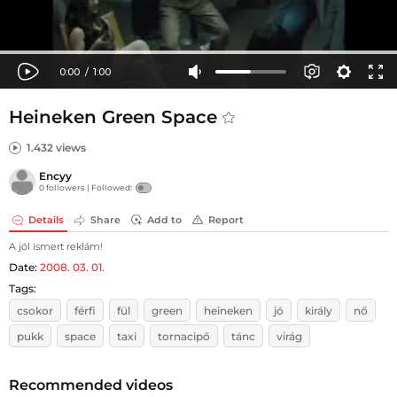
Heineken Green Space
1.432 views
Encyy
0 followers |
Followed:
Details
Share
Add to
Report
A jól ismert reklám!
Date:
2008. 03. 01.
Tags:
csokor
férfi
fül
green
heineken
jó
király
nő
pukk
space
taxi
tornacipő
tánc
virág
Recommended videos