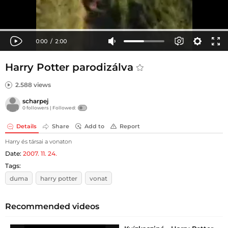
Harry Potter parodizálva
2.588 views
scharpej
0 followers |
Followed:
Details
Share
Add to
Report
Harry és társai a vonaton
Date:
2007. 11. 24.
Tags:
duma
harry potter
vonat
Recommended videos