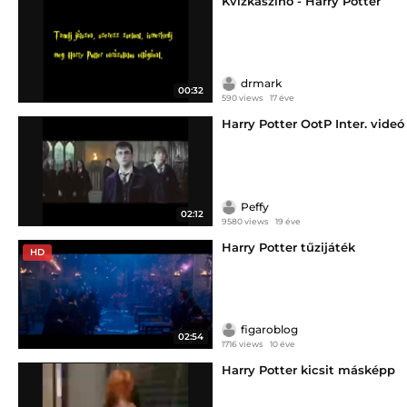
Kvízkaszinó - Harry Potter
drmark
00:32
590 views
17 éve
Harry Potter OotP Inter. videó
Peffy
02:12
9580 views
19 éve
Harry Potter tűzijáték
HD
figaroblog
02:54
1716 views
10 éve
Harry Potter kicsit másképp