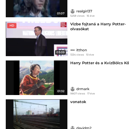
realgirl37
01:07
5258 views
16 éve
Vízbe fojtaná a Harry Potter-
HD
olvasókat
itthon
03:09
1334 views
10 éve
Harry Potter és a KvízBölcs Kő
drmark
01:32
9807 views
17 éve
vonatok
davidm2