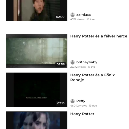
xxmiaxx
02:00
4522 views
18 éve
Harry Potter és a félvér herce
britneybaby
02:56
22372 views
17 éve
Harry Potter és a Főnix
Rendje
Peffy
02:13
46042 views
19 éve
Harry Potter