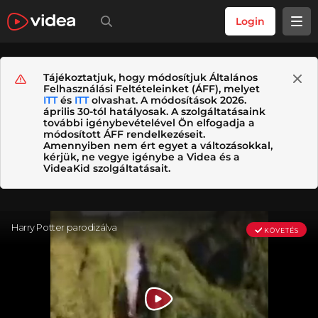
Login
Tájékoztatjuk, hogy módosítjuk Általános
Felhasználási Feltételeinket (ÁFF), melyet
ITT
és
ITT
olvashat. A módosítások 2026.
április 30-tól hatályosak. A szolgáltatásaink
további igénybevételével Ön elfogadja a
módosított ÁFF rendelkezéseit.
Amennyiben nem ért egyet a változásokkal,
kérjük, ne vegye igénybe a Videa és a
VideaKid szolgáltatásait.