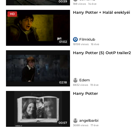
00:59
188 views
14 éve
Harry Potter + Halál ereklyéi
HD
Filmklub
01:02
18198 views
16 éve
Harry Potter (5) OotP trailer2
Edem
02:18
8832 views
19 éve
Harry Potter
angelbarbi
00:57
3688 views
17 éve