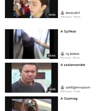
bereczki.f
00:52
478 views
18 éve
A Gyilkos
ny.balazs
00:44
612 views
18 éve
A szalamandra
szk10gimnazium
05:56
1192 views
17 éve
A Csomag