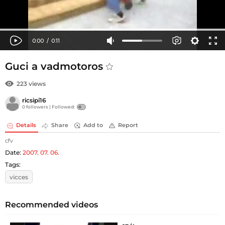
Guci a vadmotoros
223 views
ricsipi16
0 followers |
Followed:
Details
Share
Add to
Report
cfv
Date:
2007. 07. 06.
Tags:
vicces
Recommended videos