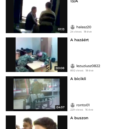
13/A
halasz20
01:13
24 views
18 éve
A hazáért
lezuziusz0822
00:08
892 views
18 éve
A bicikli
ronto01
04:57
229 views
16 éve
A buszon