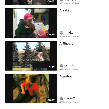
00:05
935 views
19 éve
A sztár
mikky
00:49
409 views
18 éve
A Riport
csimito
01:17
421 views
19 éve
A pofon
daniel2
00:07
808 views
19 éve