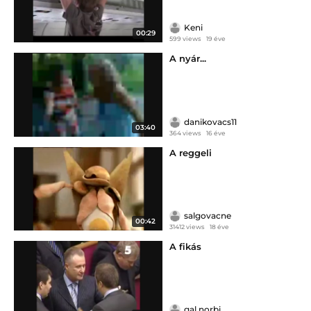
Keni
00:29
599 views
19 éve
A nyár...
danikovacs11
03:40
364 views
16 éve
A reggeli
salgovacne
00:42
31412 views
18 éve
A fikás
gal.norbi