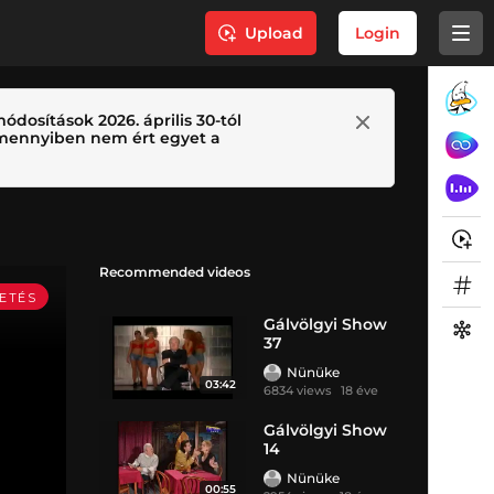
Upload
Login
ódosítások 2026. április 30-tól
 Amennyiben nem ért egyet a
Recommended videos
Gálvölgyi Show
37
Nünüke
03:42
6834 views
18 éve
Gálvölgyi Show
14
Nünüke
00:55