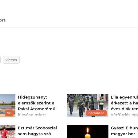
ort
vicces
Hidegzuhany:
Lila egyenr
elemzők szerint a
érkezett a ha
Paksi Atomerőmű
éves diák re
VG
Borsonline
kiesése miatt
vérfürdőt eg
elszállhatnak a
iskolában
villamosenergia-
Megrázó tragédia
Ezt már Szoboszlai
Gyász! Elhun
meg Thaiföldet: 
árak Ma...
sem hagyta szó
magyar bor- 
rendőrség szerin
éves fiú előbb ag