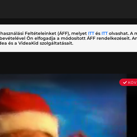
használási Feltételeinket (ÁFF), melyet
ITT
és
ITT
olvashat. A m
nybevételével Ön elfogadja a módosított ÁFF rendelkezéseit.
ea és a VideaKid szolgáltatásait.