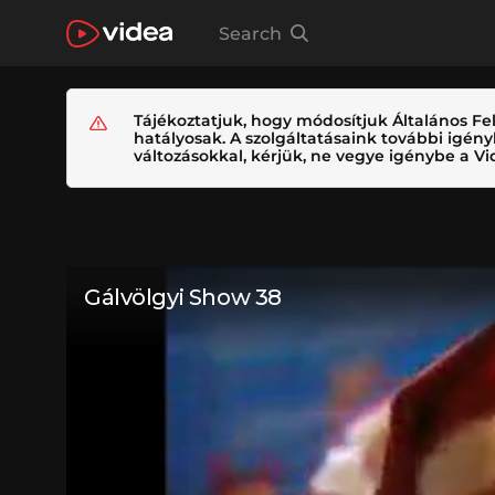
Search
Tájékoztatjuk, hogy módosítjuk Általános Fel
hatályosak. A szolgáltatásaink további igé
változásokkal, kérjük, ne vegye igénybe a Vid