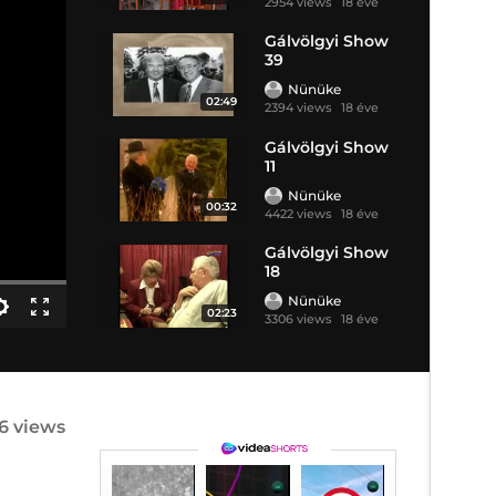
2954 views
18 éve
Gálvölgyi Show
39
Nünüke
02:49
2394 views
18 éve
Gálvölgyi Show
11
Nünüke
00:32
4422 views
18 éve
Gálvölgyi Show
18
Nünüke
02:23
3306 views
18 éve
66 views