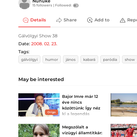
Nünüke
15 followers |
Followed:
Details
Share
Add to
Rep
Gálvölgyi Show 38
Date:
2008. 02. 23.
Tags:
gálvölgyi
humor
jános
kabará
paródia
show
May be interested
Bajor Imre már 12
éve nincs
közöttünk: Így néz
Origo
ki a legendás
Kicsihuszár sírja
Még ma is halljuk, ahogy
Megszólalt a
azt mondja: Csóközön!
vízügyi államtitkár: