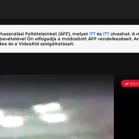
használási Feltételeinket (ÁFF), melyet
ITT
és
ITT
olvashat. A m
nybevételével Ön elfogadja a módosított ÁFF rendelkezéseit.
ea és a VideaKid szolgáltatásait.