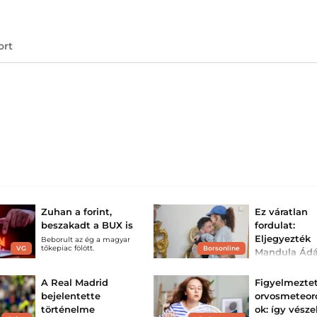
ort
Zuhan a forint,
Ez váratlan
beszakadt a BUX is
fordulat:
Eljegyezték
Beborult az ég a magyar
tőkepiac fölött.
VG
Borsonline
Mandula Ád
exét?
A botrányos páro
A Real Madrid
Figyelmezte
ideje nincs együt
bejelentette
orvosmeteor
sok balhé miatt
kihagyhatatlano
történelme
ok: így vésze
életéből. Mandu