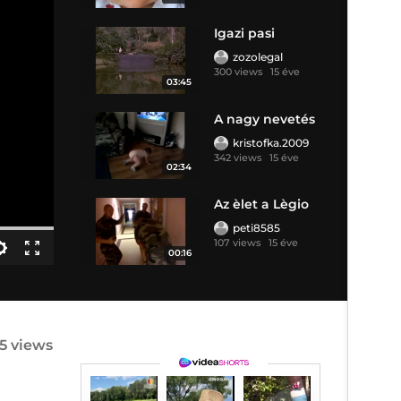
Igazi pasi
zozolegal
300 views
15 éve
03:45
A nagy nevetés
kristofka.2009
342 views
15 éve
02:34
Az èlet a Lègio
peti8585
107 views
15 éve
00:16
15 views