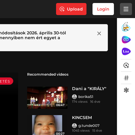
Upload
Login
ódosítások 2026. április 30-tól
 Amennyiben nem ért egyet a
Recommended videos
Dani a "KIRÁLY"
borika51
174 views
16 éve
06:47
KINCSEM
g.tunde007
1045 views
15 éve
00:27