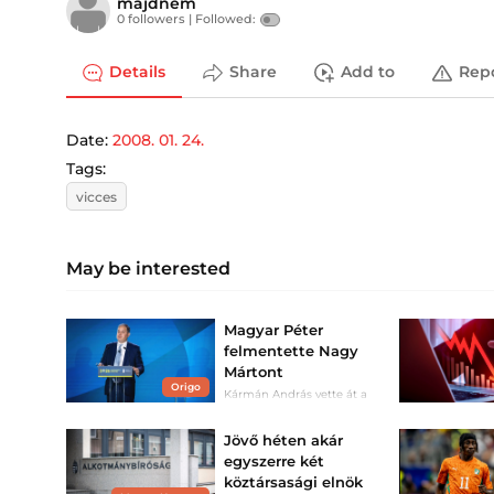
majdnem
0 followers |
Followed:
Details
Share
Add to
Rep
Date:
2008. 01. 24.
Tags:
vicces
May be interested
Magyar Péter
felmentette Nagy
Mártont
Origo
Kármán András vette át a
helyét az IMF-nél.
Jövő héten akár
egyszerre két
köztársasági elnök