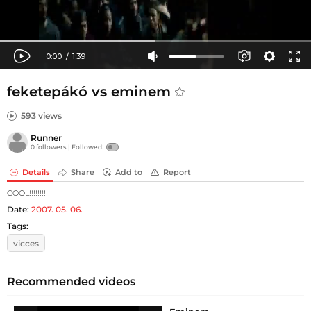
feketepákó vs eminem
593 views
Runner
0 followers |
Followed:
Details
Share
Add to
Report
COOL!!!!!!!!!!
Date:
2007. 05. 06.
Tags:
vicces
Recommended videos