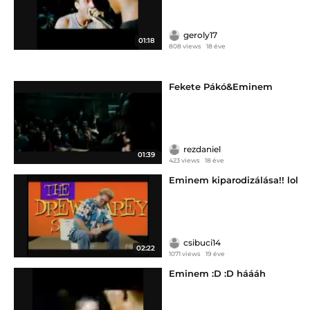
geroly17
01:18
808 views
18 éve
Fekete Pákó&Eminem
rezdaniel
01:39
423 views
18 éve
Eminem kiparodizálása!! lol
csibuci14
02:22
1071 views
19 éve
Eminem :D :D háááh