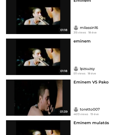
Eminem
milassin16
01:18
315 views
18 éve
eminem
lpzsuzsy
01:18
511 views
18 éve
Eminem VS Pako
toretto007
01:39
4613 views
19 éve
Eminem mulatós