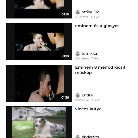
attila0512
01:18
361 views
19 éve
eminem és a gipsyes
tomixka
01:18
320 views
17 éve
Eminem 8 mérfőd kicsit
máskép
Endre
01:39
2122 views
19 éve
vicces kutya
bbdettizs