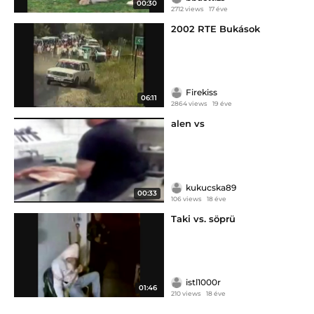
00:30
2712 views
17 éve
2002 RTE Bukások
Firekiss
06:11
2864 views
19 éve
alen vs
kukucska89
00:33
106 views
18 éve
Taki vs. söprü
istl1000r
01:46
210 views
18 éve