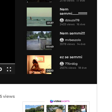
2178 views
17 éve
Nem
semmi........!!!!!!!!!
dzsuzsi78
01:37
2433 views
16 éve
Nem semmi!!!
mrbeszolo
3578 views
14 éve
00:49
ez se semmi
77ördög
25574 views
18 éve
00:10
45 views