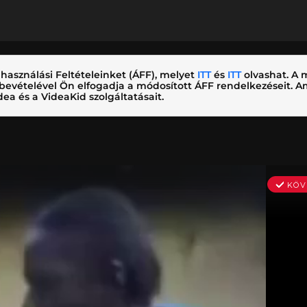
használási Feltételeinket (ÁFF), melyet
ITT
és
ITT
olvashat. A m
nybevételével Ön elfogadja a módosított ÁFF rendelkezéseit.
ea és a VideaKid szolgáltatásait.