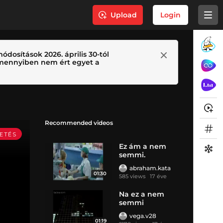
Upload
Login
ódosítások 2026. április 30-tól
 Amennyiben nem ért egyet a
Recommended videos
Ez ám a nem
semmi.
abraham.kata
01:30
585 views
17 éve
Na ez a nem
semmi
összhang
vega.v28
01:19