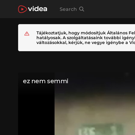
Search
Tájékoztatjuk, hogy módosítjuk Általános Fel
hatályosak. A szolgáltatásaink további igé
változásokkal, kérjük, ne vegye igénybe a Vid