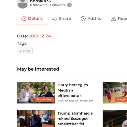
norbika35
0 followers |
Followed:
Details
Share
Add to
Rep
Date:
2007. 12. 24.
Tags:
vicces
May be interested
Harry herceg és
Meghan
eltávolodtak
Borsonline
Magyar
egymástól, már az
Invictusnak is
elege van belőlük
Trump álomhajója
Kinsey Schofield királyi
rekord összeget
szakértő a TalkTV élő
emészthet fel
adásában mért újabb