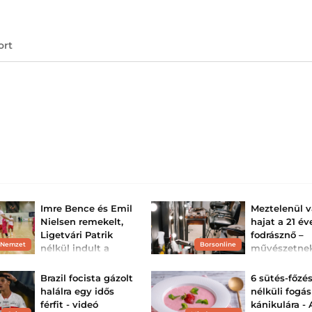
ort
Imre Bence és Emil
Meztelenül 
Nielsen remekelt,
hajat a 21 év
Ligetvári Patrik
fodrásznő –
 Nemzet
Borsonline
nélkül indult a
művészetne
Veszprém idénye
tartja, a
szomszédok
A bakonyiak Győrben
Brazil focista gázolt
6 sütés-főzé
játszották első nyári
viszont kiak
halálra egy idős
nélküli fogás
mérkőzésüket, az ETO
színeiben is rengetegen
A 21 éves nő olya
férfit - videó
kánikulára - 
debütáltak.
nyitott, ahol a fo