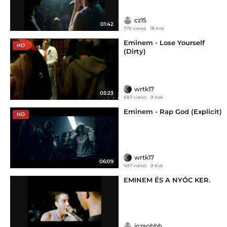
cz15
01:42
776 views
18 éve
Eminem - Lose Yourself
HD
(Dirty)
wrtk17
05:23
687 views
9 éve
Eminem - Rap God (Explicit)
HD
wrtk17
06:09
497 views
9 éve
EMINEM ÉS A NYÓC KER.
jozsohhh