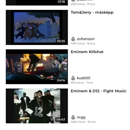
01:18
2325 views
19 éve
Tom&Jerry - másképp
zoltanszol
02:25
1487 views
16 éve
Eminem Killshot
kudi001
04:14
300 views
7 éve
Eminem & D12 - Fight Music
nrgg
04:43
3299 views
18 éve