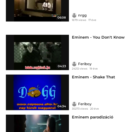
nrgg
06:08
1679 views
17 éve
Eminem - You Don't Know
Feriboy
04:23
24212 views
19 éve
Eminem - Shake That
Feriboy
04:34
30273 views
20 éve
Eminem parodizáció