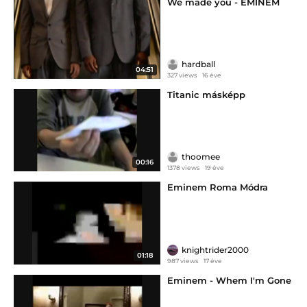
We made you - EMINEM
hardball
04:51
327 views
16 éve
Titanic másképp
thoomee
00:16
1378 views
19 éve
Eminem Roma Módra
knightrider2000
01:18
987 views
17 éve
Eminem - Whem I'm Gone