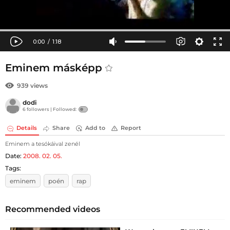
Eminem másképp
939 views
dodi
6 followers |
Followed:
Details
Share
Add to
Report
Eminem a tesókáival zenél
Date:
2008. 02. 05.
Tags:
eminem
poén
rap
Recommended videos