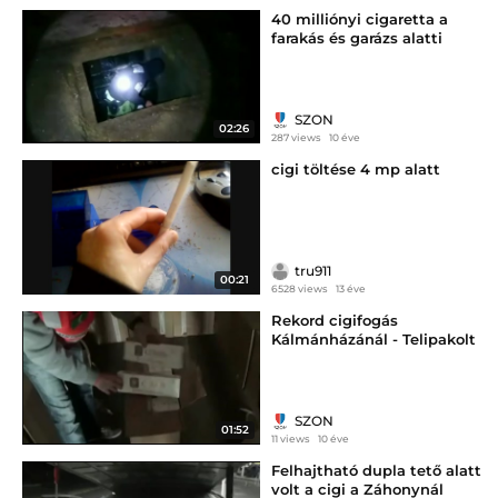
40 milliónyi cigaretta a
farakás és garázs alatti
tárolókban - szon.hu
SZON
02:26
287 views
10 éve
cigi töltése 4 mp alatt
tru911
00:21
6528 views
13 éve
Rekord cigifogás
Kálmánházánál - Telipakolt
kamiont foglalt le a NAV -
szon.hu
SZON
01:52
11 views
10 éve
Felhajtható dupla tető alatt
volt a cigi a Záhonynál