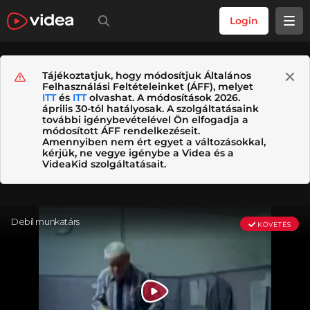
Login
Tájékoztatjuk, hogy módosítjuk Általános
Felhasználási Feltételeinket (ÁFF), melyet
ITT
és
ITT
olvashat. A módosítások 2026.
április 30-tól hatályosak. A szolgáltatásaink
további igénybevételével Ön elfogadja a
módosított ÁFF rendelkezéseit.
Amennyiben nem ért egyet a változásokkal,
kérjük, ne vegye igénybe a Videa és a
VideaKid szolgáltatásait.