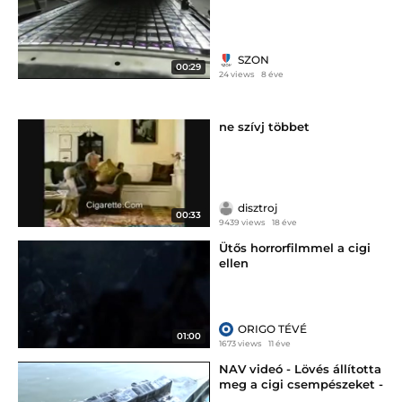
ellenőrzött autóban - szon.hu
SZON
00:29
24 views
8 éve
ne szívj többet
disztroj
00:33
9439 views
18 éve
Ütős horrorfilmmel a cigi
ellen
ORIGO TÉVÉ
01:00
1673 views
11 éve
NAV videó - Lövés állította
meg a cigi csempészeket -
szon.hu