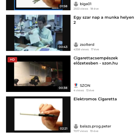
biga01
01:58
2553 views
18 éve
Egy szar nap a munka helyen
2
zsolterd
00:43
4358 views
17 éve
Cigarettacsempészek
HD
előzetesben - szon.hu
SZON
00:38
4 views
13 éve
Elektromos Cigaretta
balazs.prog.peter
02:21
7017 views
19 éve