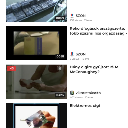
SZON
00:29
252 views
13 éve
Rekordfogások országszerte:
több százmilliós orgazdaság -
szon.hu
SZON
00:51
2 views
14 éve
Hány cigire gyújtott rá M.
HD
McConaughey?
viktoratakarító
03:35
402 views
10 éve
Elektromos cigi