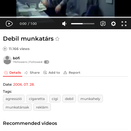
Debil munkatárs
11.166 views
böfi
1 followers |
Followed:
Details
Share
Add to
Report
Date:
2006. 07. 28.
Tags:
agresszió
cigaretta
cigi
debil
munkahely
munkatársak
reklám
Recommended videos