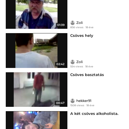
Zoli
01:39
856 views
18 éve
Csöves hely
Zoli
02:42
554 views
18 éve
Csöves basztatás
hekker91
00:47
1508 views
18 éve
A két csöves alkoholista.