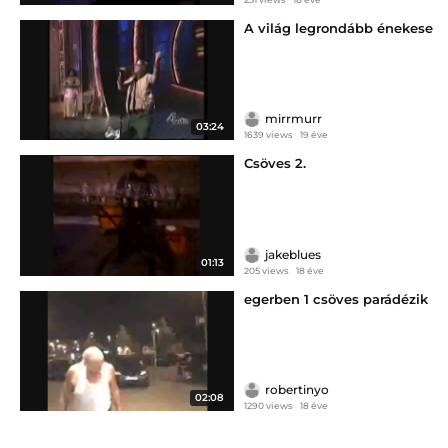
A világ legrondább énekese
mirrmurr
03:24
1639 views
19 éve
Csöves 2.
jakeblues
01:13
205 views
18 éve
egerben 1 csöves parádézik
robertinyo
02:08
1290 views
18 éve