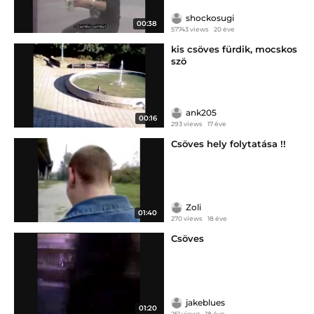
shockosugi
00:38
57743 views
20 éve
kis csöves fürdik, mocskos
szö
ank205
00:16
293 views
17 éve
Csöves hely folytatása !!
Zoli
01:40
270 views
18 éve
Csöves
jakeblues
01:20
251 views
18 éve