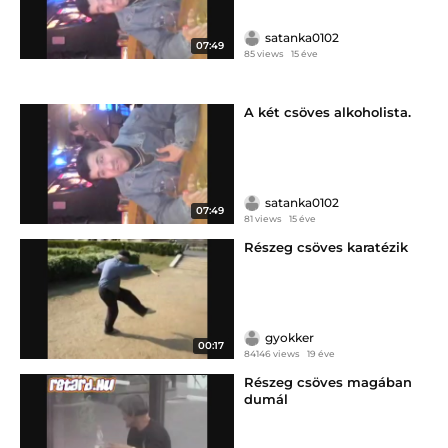
satanka0102
07:49
85 views
15 éve
A két csöves alkoholista.
satanka0102
07:49
81 views
15 éve
Részeg csöves karatézik
gyokker
00:17
84146 views
19 éve
Részeg csöves magában
dumál