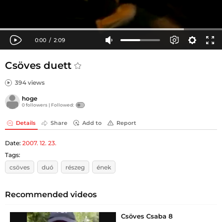
Csöves duett
394 views
hoge
0 followers |
Followed:
Details
Share
Add to
Report
Date:
2007. 12. 23.
Tags:
csöves
duó
részeg
ének
Recommended videos
Csöves Csaba 8