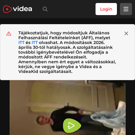
Login
Tájékoztatjuk, hogy módosítjuk Általános
Felhasználási Feltételeinket (ÁFF), melyet
ITT
és
ITT
olvashat. A módosítások 2026.
április 30-tól hatályosak. A szolgáltatásaink
további igénybevételével Ön elfogadja a
módosított ÁFF rendelkezéseit.
Amennyiben nem ért egyet a változásokkal,
kérjük, ne vegye igénybe a Videa és a
VideaKid szolgáltatásait.