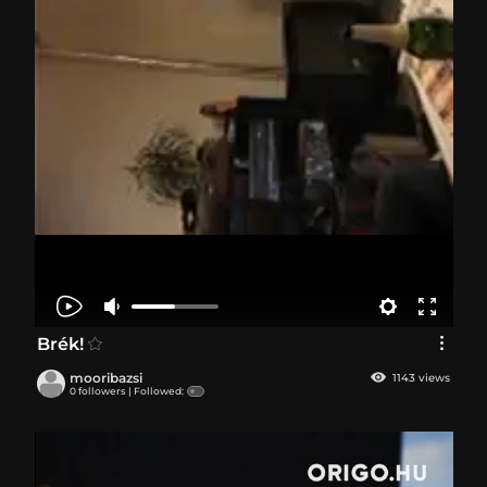
Brék!
mooribazsi
1143 views
0 followers |
Followed: